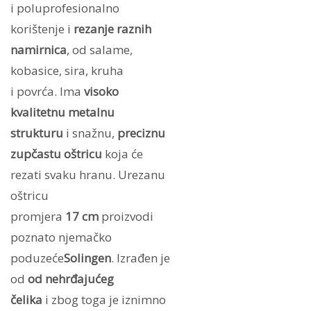
i poluprofesionalno
korištenje i
rezanje raznih
namirnica
, od salame,
kobasice, sira, kruha
i povrća. Ima
visoko
kvalitetnu metalnu
strukturu
i snažnu,
preciznu
zupčastu oštricu
koja će
rezati svaku hranu. Urezanu
oštricu
promjera
17 cm
proizvodi
poznato njemačko
poduzeće
Solingen
. Izrađen je
od
od nehrđajućeg
čelika
i zbog toga je iznimno