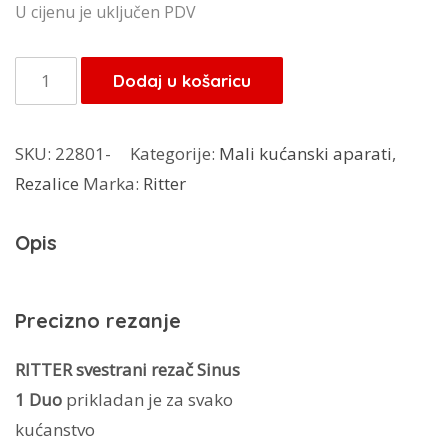
U cijenu je uključen PDV
Ritter
Dodaj u košaricu
rezalica
Sinus
SKU:
22801-
Kategorije:
Mali kućanski aparati
,
1
Rezalice
Marka:
Ritter
duo
plus
Opis
količina
Precizno rezanje
RITTER svestrani rezač Sinus
1 Duo
prikladan je za svako
kućanstvo