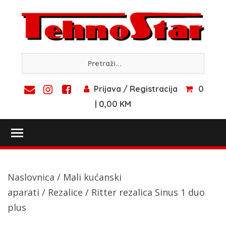
Skip
to
content
Prijava / Registracija
0
| 0,00 KM
Toggle main menu visibility
Naslovnica
/
Mali kućanski
aparati
/
Rezalice
/ Ritter rezalica Sinus 1 duo
plus