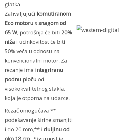
glatka.
Zahvaljujući
komutiranom
Eco motoru
s
snagom od
65 W
, potrošnja će biti
20%
niža
i učinkovitost će biti
50% veća u odnosu na
konvencionalni motor. Za
rezanje ima
integriranu
podnu ploču
od
visokokvalitetnog stakla,
koja je otporna na udarce.
Rezač omogućava **
podešavanje širine smanjiti
i do 20 mm,** i
duljinu od
oko 18 cm,
. Sigurnost je