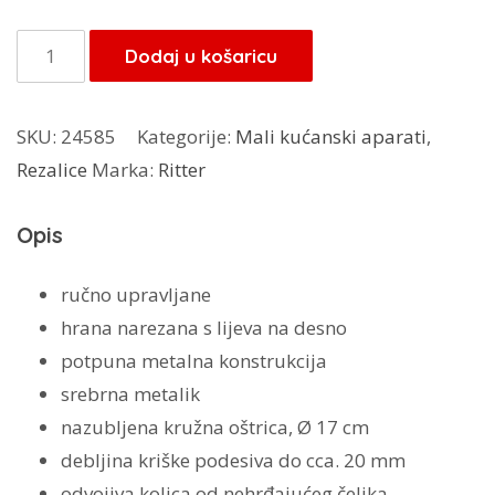
Ritter
Dodaj u košaricu
rezalica
Podio
SKU:
24585
Kategorije:
Mali kućanski aparati
,
3
Rezalice
Marka:
Ritter
količina
Opis
ručno upravljane
hrana narezana s lijeva na desno
potpuna metalna konstrukcija
srebrna metalik
nazubljena kružna oštrica, Ø 17 cm
debljina kriške podesiva do cca. 20 mm
odvojiva kolica od nehrđajućeg čelika