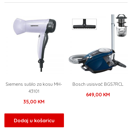
Siemens sušilo za kosu MH-
Bosch usisivač BGS7RCL
43101
649,00
KM
35,00
KM
Dodaj u košaricu