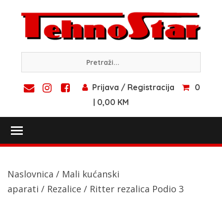
Skip
to
content
Prijava / Registracija
0
| 0,00 KM
Toggle main menu visibility
Naslovnica
/
Mali kućanski
aparati
/
Rezalice
/ Ritter rezalica Podio 3