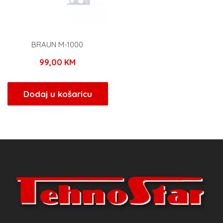
BRAUN M-1000
99,00
KM
Dodaj u košaricu