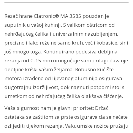
Rezač hrane Clatronic® MA 3585 pouzdan je
suputnik u vašoj kuhinji. S velikom oštricom od
nehrđajućeg čelika i univerzalnim nazubljenjem,
precizno i ​​lako reže ne samo kruh, već i kobasice, sir i
još mnogo toga. Kontinuirano podesiva debljina
rezanja od 0-15 mm omogućuje vam prilagođavanje
debljine kriški vašim željama. Robusno kućište
motora izrađeno od lijevanog aluminija osigurava
dugotrajnu izdržljivost, dok nagnuti potporni stol s
umetkom od nehrđajućeg čelika olakšava čišćenje.
Vaša sigurnost nam je glavni prioritet: Držač
ostataka sa zaštitom za prste osigurava da se nećete
ozlijediti tijekom rezanja. Vakuumske nožice pružaju