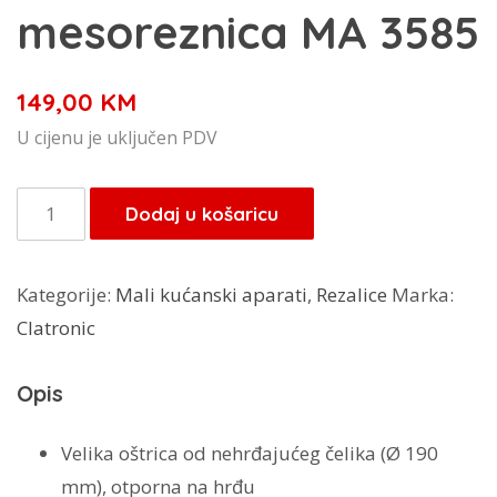
mesoreznica MA 3585
149,00
KM
U cijenu je uključen PDV
Clatronic
Dodaj u košaricu
mesoreznica
MA
Kategorije:
Mali kućanski aparati
,
Rezalice
Marka:
3585
Clatronic
količina
Opis
Velika oštrica od nehrđajućeg čelika (Ø 190
mm), otporna na hrđu