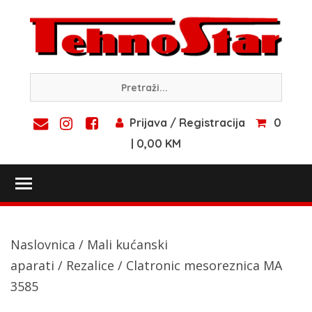
Skip
to
content
Prijava / Registracija
0
| 0,00 KM
Toggle main menu visibility
Naslovnica
/
Mali kućanski
aparati
/
Rezalice
/ Clatronic mesoreznica MA
3585