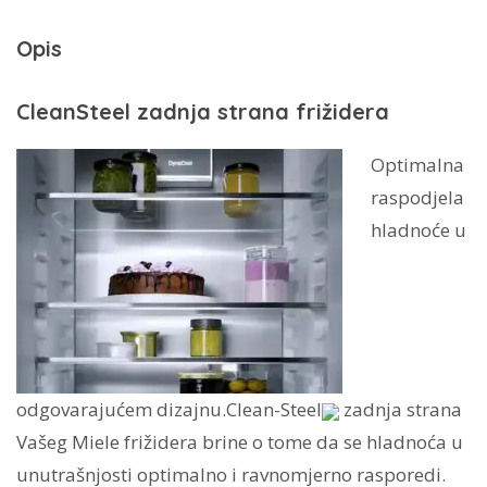
B
Opis
količina
CleanSteel zadnja strana frižidera
Optimalna
raspodjela
hladnoće u
odgovarajućem dizajnu.Clean-Steel
zadnja strana
Vašeg Miele frižidera brine o tome da se hladnoća u
unutrašnjosti optimalno i ravnomjerno rasporedi.