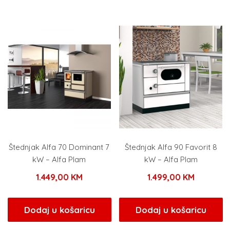
je:
1.089,00 KM.
1.089,00 KM.
Štednjak Alfa 70 Dominant 7
Štednjak Alfa 90 Favorit 8
kW – Alfa Plam
kW – Alfa Plam
1.449,00
KM
1.499,00
KM
Dodaj u košaricu
Dodaj u košaricu