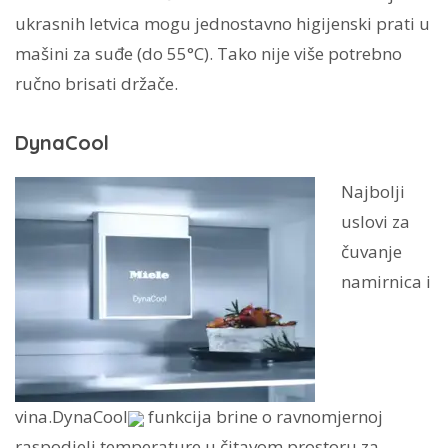
ukrasnih letvica mogu jednostavno higijenski prati u
mašini za suđe (do 55°C). Tako nije više potrebno
ručno brisati držače.
DynaCool
Najbolji
uslovi za
čuvanje
namirnica i
vina.DynaCool
funkcija brine o ravnomjernoj
raspodjeli temperature u čitavom prostoru za