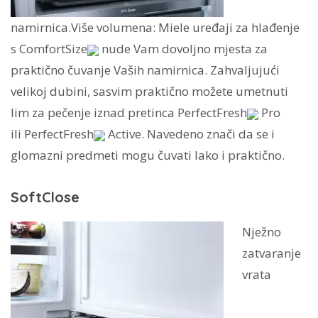
namirnica.Više volumena: Miele uređaji za hlađenje
s ComfortSize
nude Vam dovoljno mjesta za
praktično čuvanje Vaših namirnica. Zahvaljujući
velikoj dubini, sasvim praktično možete umetnuti
lim za pečenje iznad pretinca PerfectFresh
Pro
ili PerfectFresh
Active. Navedeno znači da se i
glomazni predmeti mogu čuvati lako i praktično.
SoftClose
Nježno
zatvaranje
vrata