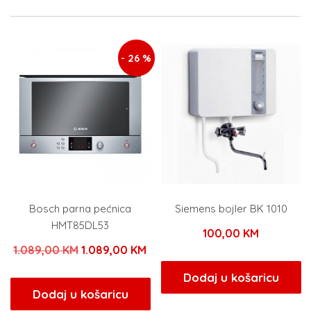
- 26 %
Bosch parna pećnica
Siemens bojler BK 1010
HMT85DL53
100,00
KM
Izvorna
Trenutna
1.089,00
KM
1.089,00
KM
cijena
cijena
Dodaj u košaricu
bila
je:
Dodaj u košaricu