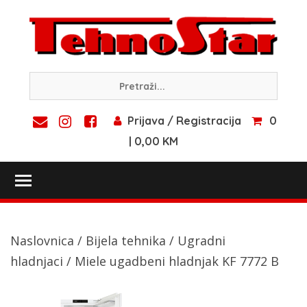
Skip
to
content
Prijava / Registracija
0
| 0,00 KM
Toggle main menu visibility
Naslovnica
/
Bijela tehnika
/
Ugradni
hladnjaci
/ Miele ugadbeni hladnjak KF 7772 B