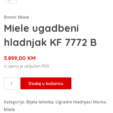
Brend:
Miele
Miele ugadbeni
hladnjak KF 7772 B
5.899,00
KM
U cijenu je uključen PDV
Miele
Dodaj u košaricu
ugadbeni
hladnjak
Kategorije:
Bijela tehnika
,
Ugradni hladnjaci
Marka:
KF
Miele
7772