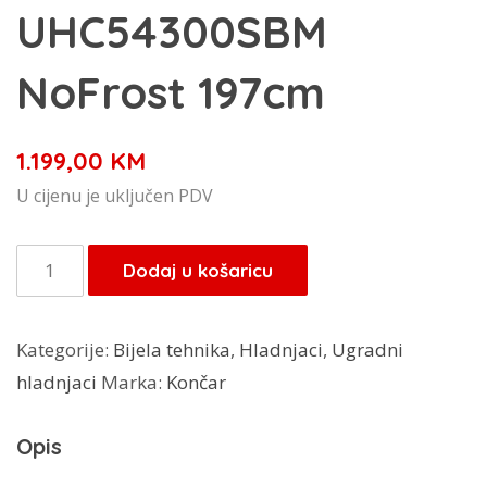
UHC54300SBM
NoFrost 197cm
1.199,00
KM
U cijenu je uključen PDV
Končar
Dodaj u košaricu
kombinirani
hladnjak
Kategorije:
Bijela tehnika
,
Hladnjaci
,
Ugradni
UHC54300SBM
hladnjaci
Marka:
Končar
NoFrost
197cm
Opis
količina