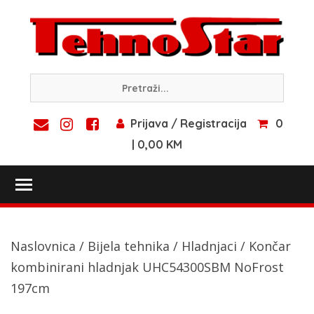
Skip
to
content
Prijava / Registracija
0
| 0,00 KM
Toggle main menu visibility
Naslovnica
/
Bijela tehnika
/
Hladnjaci
/ Končar
kombinirani hladnjak UHC54300SBM NoFrost
197cm