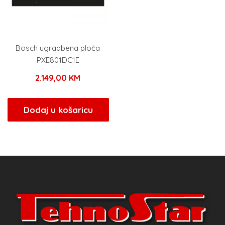
Bosch ugradbena ploča
PXE801DC1E
2.149,00
KM
Dodaj u košaricu