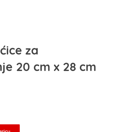
ćice za
je 20 cm x 28 cm
Trenutna
cijena
je:
22,50 KM.
aricu