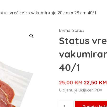
atus vrećice za vakumiranje 20 cm x 28 cm 40/1
Brend:
Status
Status vre
vakumiran
40/1
Izvorna
25,00
KM
22,50
KM
cijena
U cijenu je uključen PDV
bila
je:
Status
Dodaj u koš