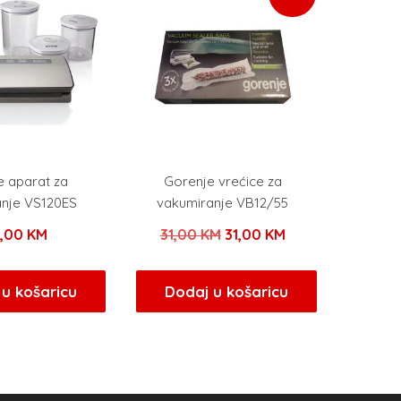
e aparat za
Gorenje vrećice za
anje VS120ES
vakumiranje VB12/55
Izvorna
Trenutna
9,00
KM
31,00
KM
31,00
KM
cijena
cijena
bila
je:
u košaricu
Dodaj u košaricu
je:
31,00 KM.
31,00 KM.