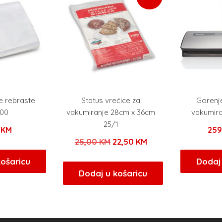
e rebraste
Status vrećice za
Gorenj
00
vakumiranje 28cm x 36cm
vakumir
25/1
0
KM
25
Izvorna
Trenutna
25,00
KM
22,50
KM
cijena
cijena
košaricu
Dodaj 
bila
je:
Dodaj u košaricu
je:
22,50 KM.
25,00 KM.