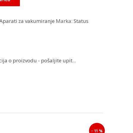
.
Aparati za vakumiranje
Marka:
Status
ja o proizvodu - pošaljite upit...
- 11 %