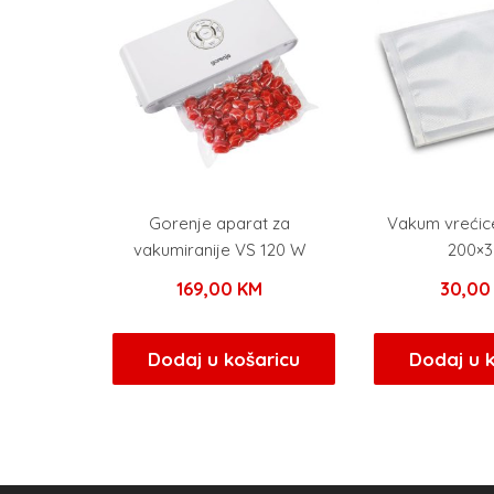
Gorenje aparat za
Vakum vrećic
vakumiranije VS 120 W
200×3
169,00
KM
30,0
Dodaj u košaricu
Dodaj u 