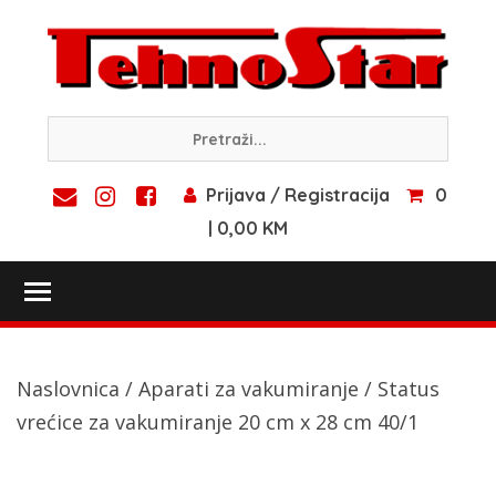
Skip
to
content
Prijava / Registracija
0
| 0,00 KM
Toggle main menu visibility
Naslovnica
/
Aparati za vakumiranje
/ Status
vrećice za vakumiranje 20 cm x 28 cm 40/1