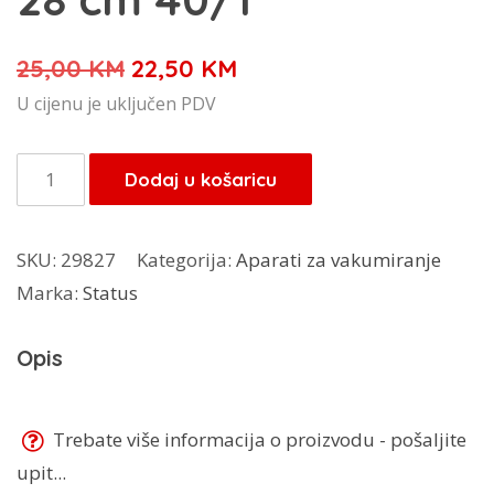
Izvorna
Trenutna
25,00
KM
22,50
KM
cijena
cijena
U cijenu je uključen PDV
bila
je:
je:
22,50 KM.
Status
Dodaj u košaricu
25,00 KM.
vrećice
za
SKU:
29827
Kategorija:
Aparati za vakumiranje
vakumiranje
Marka:
Status
20
cm
Opis
x
28
cm
Trebate više informacija o proizvodu - pošaljite
40/1
upit...