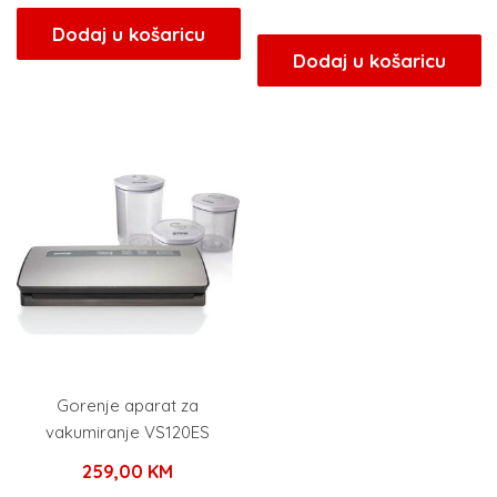
cijena
cijen
bila
je:
Dodaj u košaricu
bila
je:
Dodaj u košaricu
je:
31,00 KM.
je:
22,50
31,00 KM.
25,00 KM.
Gorenje aparat za
vakumiranje VS120ES
259,00
KM