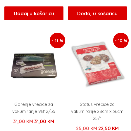
Dodaj u košaricu
Dodaj u košaricu
- 11 %
- 10 %
Gorenje vrećice za
Status vrećice za
vakumiranje VB12/55
vakumiranje 28cm x 36cm
25/1
Izvorna
Trenutna
31,00
KM
31,00
KM
Izvorna
Tren
25,00
KM
22,50
KM
cijena
cijena