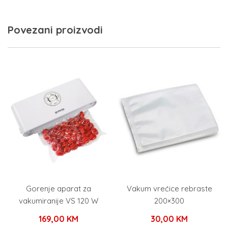
količina
Povezani proizvodi
Gorenje aparat za
Vakum vrećice rebraste
vakumiranije VS 120 W
200×300
169,00
KM
30,00
KM