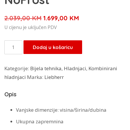
Izvorna
Trenutna
2.039,00
KM
1.699,00
KM
cijena
cijena
U cijenu je uključen PDV
bila
je:
je:
1.699,00 KM.
Liebherr
Dodaj u košaricu
2.039,00 KM.
hladnjak
CNdgc
Kategorije:
Bijela tehnika
,
Hladnjaci
,
Kombinirani
5213
hladnjaci
Marka:
Liebherr
pure
NoFrost
Opis
količina
Vanjske dimenzije: visina/širina/dubina
Ukupna zapremnina