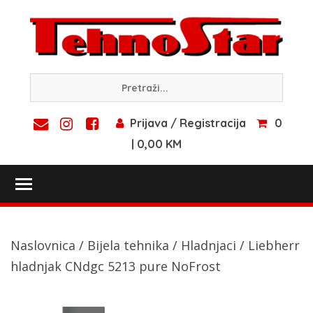
Skip
to
content
Prijava / Registracija
0
| 0,00 KM
Toggle main menu visibility
Naslovnica
/
Bijela tehnika
/
Hladnjaci
/ Liebherr
hladnjak CNdgc 5213 pure NoFrost