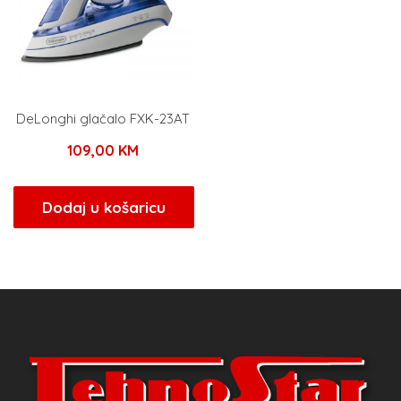
DeLonghi glačalo FXK-23AT
109,00
KM
Dodaj u košaricu