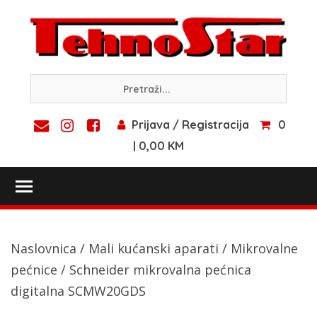
Skip
to
content
Prijava / Registracija
0
| 0,00 KM
Toggle main menu visibility
Naslovnica
/
Mali kućanski aparati
/
Mikrovalne
pećnice
/ Schneider mikrovalna pećnica
digitalna SCMW20GDS