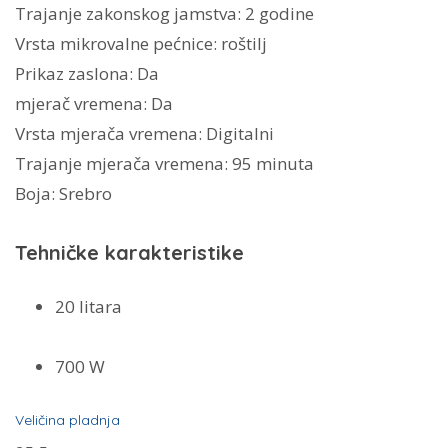
Trajanje zakonskog jamstva:
2 godine
Vrsta mikrovalne pećnice:
roštilj
Prikaz zaslona:
Da
mjerač vremena:
Da
Vrsta mjerača vremena:
Digitalni
Trajanje mjerača vremena:
95 minuta
Boja:
Srebro
Tehničke karakteristike
20 litara
700 W
Veličina pladnja