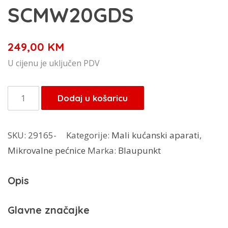
SCMW20GDS
249,00
KM
U cijenu je uključen PDV
Schneider
Dodaj u košaricu
mikrovalna
pećnica
SKU:
29165-
Kategorije:
Mali kućanski aparati
,
digitalna
Mikrovalne pećnice
Marka:
Blaupunkt
SCMW20GDS
količina
Opis
Glavne značajke