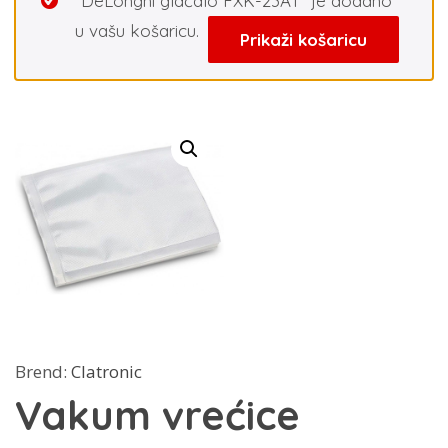
“DeLonghi glačalo FXK-23AT” je dodano
u vašu košaricu.
Prikaži košaricu
Brend:
Clatronic
Vakum vrećice