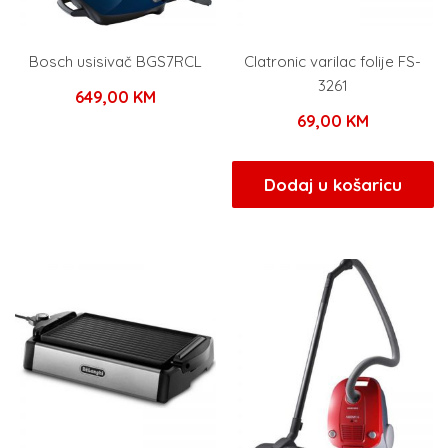
Bosch usisivač BGS7RCL
Clatronic varilac folije FS-
3261
649,00
KM
69,00
KM
Dodaj u košaricu