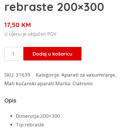
rebraste 200×300
17,50
KM
U cijenu je uključen PDV
Vakum
Dodaj u košaricu
vrećice
rebraste
SKU:
31639
Kategorije:
Aparati za vakumiranje
,
200x300
Mali kućanski aparati
Marka:
Clatronic
količina
Opis
Dimenzija:200×300
Tip:rebraste