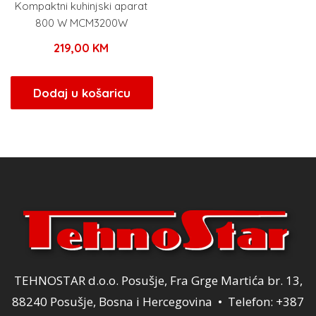
Kompaktni kuhinjski aparat
800 W MCM3200W
219,00
KM
Dodaj u košaricu
TEHNOSTAR d.o.o. Posušje, Fra Grge Martića br. 13,
88240 Posušje, Bosna i Hercegovina • Telefon: +387