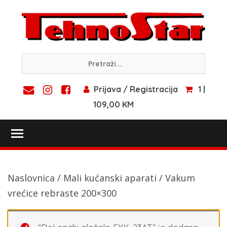
Skip
to
content
Prijava / Registracija
1 |
109,00 KM
Toggle main menu visibility
Naslovnica
/
Mali kućanski aparati
/ Vakum
vrećice rebraste 200×300