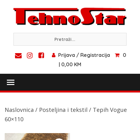
Skip
to
content
Prijava / Registracija
0
| 0,00 KM
Toggle main menu visibility
Naslovnica
/
Posteljina i tekstil
/ Tepih Vogue
60×110