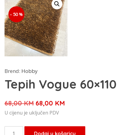
- 50 %
Brend:
Hobby
Tepih Vogue 60×110
Izvorna
Trenutna
68,00
KM
68,00
KM
cijena
cijena
U cijenu je uključen PDV
bila
je:
je:
68,00 KM.
Tepih
Dodaj u košaricu