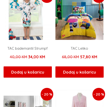
TAC bademantil Strumpf
TAC Leliko
Izvorna
Trenutna
Izvorna
Tren
40,00
KM
34,00
KM
68,00
KM
57,80
KM
cijena
cijena
cijena
cijen
bila
je:
bila
je:
Dodaj u košaricu
Dodaj u košaricu
je:
34,00 KM.
je:
57,80
40,00 KM.
68,00 KM.
- 20 %
- 20 %