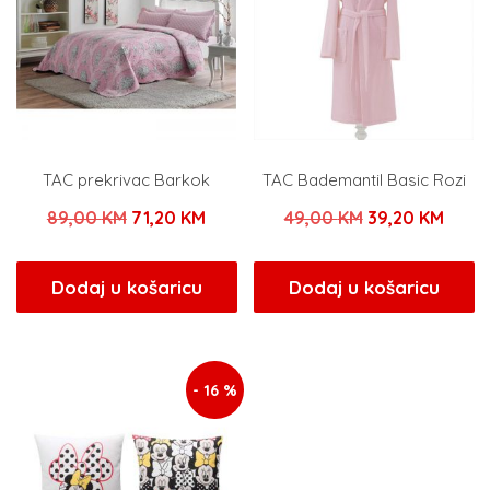
TAC prekrivac Barkok
TAC Bademantil Basic Rozi
Izvorna
Trenutna
Izvorna
Tren
89,00
KM
71,20
KM
49,00
KM
39,20
KM
cijena
cijena
cijena
cijen
bila
je:
bila
je:
Dodaj u košaricu
Dodaj u košaricu
je:
71,20 KM.
je:
39,20
89,00 KM.
49,00 KM.
- 16 %