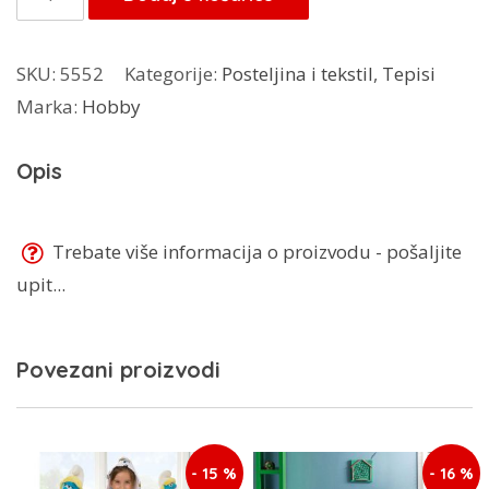
68,00 KM.
Vogue
60x110
SKU:
5552
Kategorije:
Posteljina i tekstil
,
Tepisi
količina
Marka:
Hobby
Opis
Trebate više informacija o proizvodu - pošaljite
upit...
Povezani proizvodi
- 15 %
- 16 %