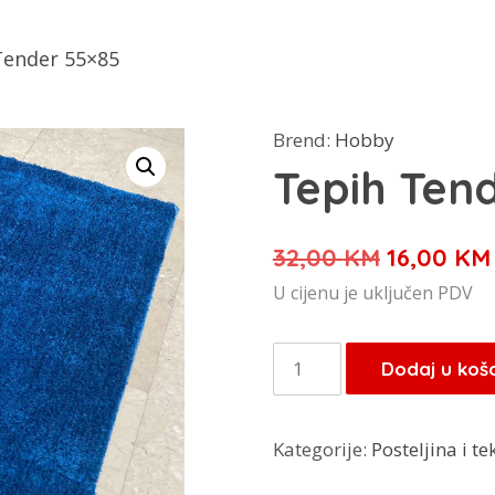
Tender 55×85
Brend:
Hobby
Tepih Ten
Izvorna
32,00
KM
16,00
KM
cijena
U cijenu je uključen PDV
bila
je:
Tepih
Dodaj u koš
32,00 KM
Tender
55x85
Kategorije:
Posteljina i tek
količina