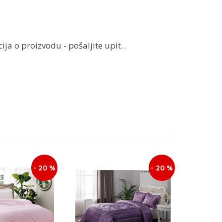
ja o proizvodu - pošaljite upit...
- 20 %
- 20 %