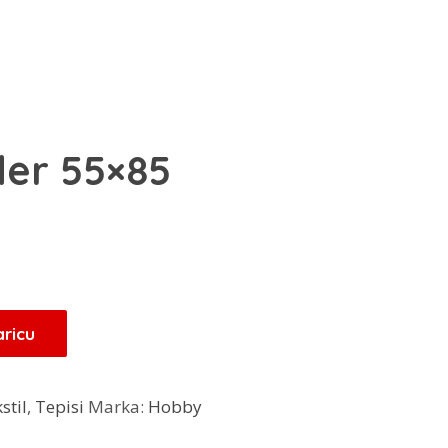
der 55×85
Trenutna
cijena
je:
16,00 KM.
aricu
.
stil
,
Tepisi
Marka:
Hobby