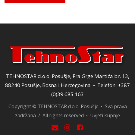
je:
34,00 KM.
40,00 KM.
TEHNOSTAR d.o.o. Posušje, Fra Grge Martića br. 13,
88240 Posušje, Bosna i Hercegovina • Telefon: +387
(0)39 685 163
Copyright © TEHNOSTAR d.o.o. Posušje • Sva prava
zadržana / All rights reserved •
Uvjeti kupnje