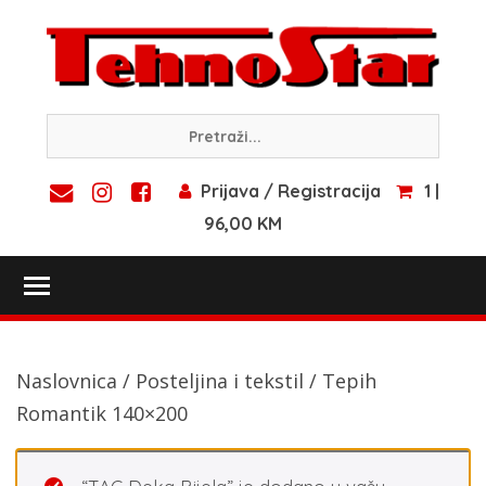
Skip
to
content
Prijava / Registracija
1 |
96,00 KM
Toggle main menu visibility
Naslovnica
/
Posteljina i tekstil
/ Tepih
Romantik 140×200