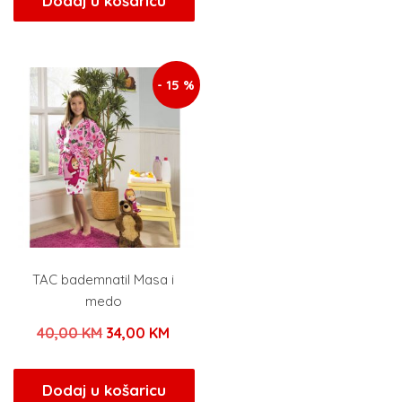
Dodaj u košaricu
je:
144,
je:
10,20 KM.
180,00 KM.
12,00 KM.
- 15 %
TAC bademnatil Masa i
medo
Izvorna
Trenutna
40,00
KM
34,00
KM
cijena
cijena
bila
je:
Dodaj u košaricu