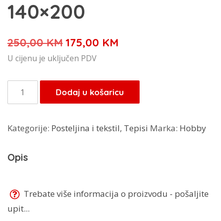
140×200
Izvorna
Trenutna
250,00
KM
175,00
KM
cijena
cijena
U cijenu je uključen PDV
bila
je:
je:
175,00 KM.
Tepih
Dodaj u košaricu
250,00 KM.
Romantik
140x200
Kategorije:
Posteljina i tekstil
,
Tepisi
Marka:
Hobby
količina
Opis
Trebate više informacija o proizvodu - pošaljite
upit...