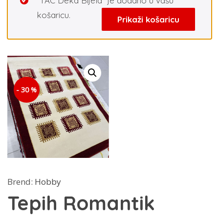
“TAC Deka Bijela” je dodano u vašu
košaricu.
Prikaži košaricu
- 30 %
Brend:
Hobby
Tepih Romantik