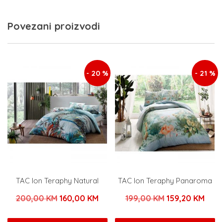
Povezani proizvodi
- 20 %
- 21 %
TAC Ion Teraphy Natural
TAC Ion Teraphy Panaroma
Izvorna
Trenutna
Izvorna
Tren
200,00
KM
160,00
KM
199,00
KM
159,20
KM
cijena
cijena
cijena
cije