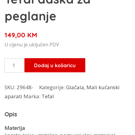
peglanje
149,00
KM
U cijenu je uključen PDV
Tefal
Dodaj u košaricu
daska
za
SKU:
29648-
Kategorije:
Glačala
,
Mali kućanski
peglanje
aparati
Marka:
Tefal
količina
Opis
Materija