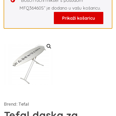
“Bosch ručni mikser s posudom
MFQ36460S” je dodano u vašu košaricu.
Prikaži košaricu
Brend:
Tefal
Tefal daska za