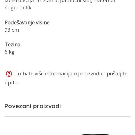
konstrukcija : metalna; pamucni sloj; materijal
nogu : celik
Podešavanje visine
93 cm
Tezina
6 kg
Trebate više informacija o proizvodu - pošaljite
upit...
Povezani proizvodi