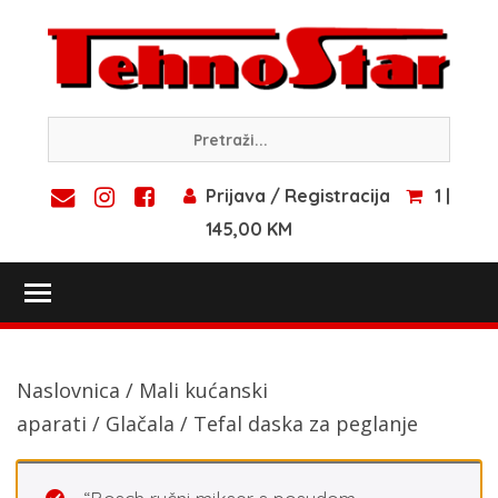
Skip
to
content
Prijava / Registracija
1 |
145,00 KM
Toggle main menu visibility
Naslovnica
/
Mali kućanski
aparati
/
Glačala
/ Tefal daska za peglanje