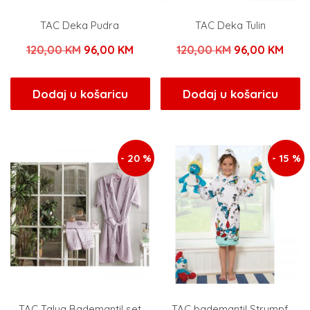
TAC Deka Pudra
TAC Deka Tulin
Izvorna
Trenutna
Izvorna
Tren
120,00
KM
96,00
KM
120,00
KM
96,00
KM
cijena
cijena
cijena
cijen
bila
je:
bila
je:
Dodaj u košaricu
Dodaj u košaricu
je:
96,00 KM.
je:
96,0
120,00 KM.
120,00 KM.
- 20 %
- 15 %
TAC Talya Bademantil set
TAC bademantil Strumpf