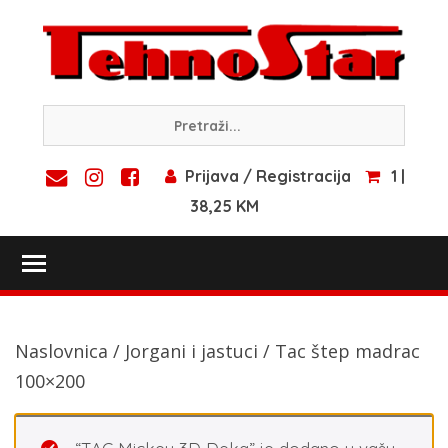
Skip
to
content
Prijava / Registracija
1 |
38,25 KM
Toggle main menu visibility
Naslovnica
/
Jorgani i jastuci
/ Tac štep madrac
100×200