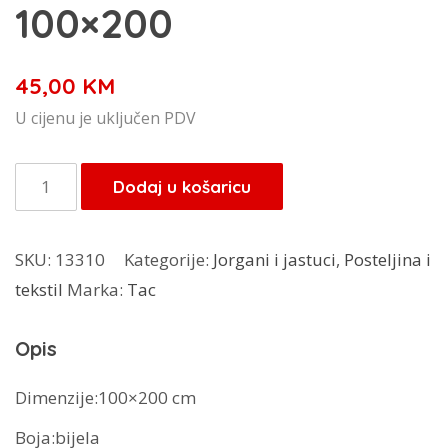
100×200
45,00
KM
U cijenu je uključen PDV
Tac
Dodaj u košaricu
štep
madrac
SKU:
13310
Kategorije:
Jorgani i jastuci
,
Posteljina i
100x200
tekstil
Marka:
Tac
količina
Opis
Dimenzije:100×200 cm
Boja:bijela