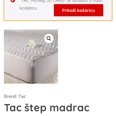
“TAC Mickey 3D Deka” je dodano u vašu
košaricu.
Prikaži košaricu
Brend:
Tac
Tac štep madrac