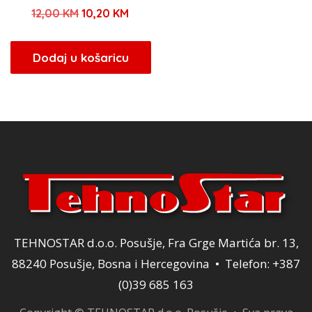
Izvorna
Trenutna
12,00
KM
10,20
KM
cijena
cijena
bila
je:
Dodaj u košaricu
je:
10,20 KM.
12,00 KM.
TEHNOSTAR d.o.o. Posušje, Fra Grge Martića br. 13,
88240 Posušje, Bosna i Hercegovina • Telefon: +387
(0)39 685 163