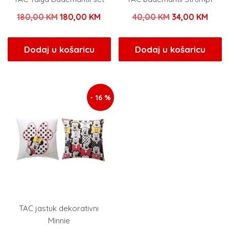
Izvorna
Trenutna
Izvorna
Tren
180,00
KM
180,00
KM
40,00
KM
34,00
KM
cijena
cijena
cijena
cijen
bila
je:
bila
je:
Dodaj u košaricu
Dodaj u košaricu
je:
180,00 KM.
je:
34,00
180,00 KM.
40,00 KM.
- 16 %
TAC jastuk dekorativni
Minnie