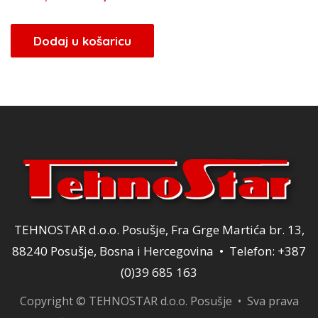
cijena
cijena
bila
je:
Dodaj u košaricu
je:
160,00 KM.
200,00 KM.
TEHNOSTAR d.o.o. Posušje, Fra Grge Martića br. 13,
88240 Posušje, Bosna i Hercegovina • Telefon: +387
(0)39 685 163
Copyright © TEHNOSTAR d.o.o. Posušje • Sva prava