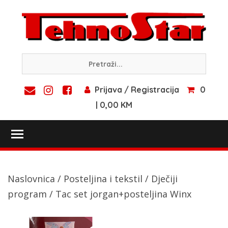
Skip
to
content
Prijava / Registracija
0
| 0,00 KM
Toggle main menu visibility
Naslovnica
/
Posteljina i tekstil
/
Dječiji
program
/ Tac set jorgan+posteljina Winx