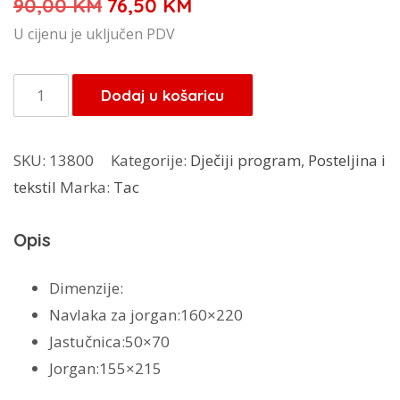
Izvorna
Trenutna
90,00
KM
76,50
KM
cijena
cijena
U cijenu je uključen PDV
bila
je:
je:
76,50 KM.
Tac
Dodaj u košaricu
90,00 KM.
set
jorgan+posteljina
SKU:
13800
Kategorije:
Dječiji program
,
Posteljina i
Winx
tekstil
Marka:
Tac
količina
Opis
Dimenzije:
Navlaka za jorgan:160×220
Jastučnica:50×70
Jorgan:155×215