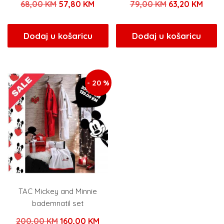
Izvorna
Trenutna
Izvorna
Tren
68,00
KM
57,80
KM
79,00
KM
63,20
KM
cijena
cijena
cijena
cijen
bila
je:
bila
je:
Dodaj u košaricu
Dodaj u košaricu
je:
57,80 KM.
je:
63,20
68,00 KM.
79,00 KM.
- 20 %
TAC Mickey and Minnie
bademnatil set
Izvorna
Trenutna
200,00
KM
160,00
KM