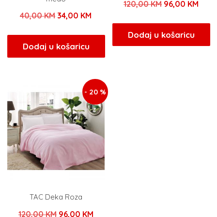
Izvorna
Tren
120,00
KM
96,00
KM
Izvorna
Trenutna
40,00
KM
34,00
KM
cijena
cijen
cijena
cijena
bila
je:
Dodaj u košaricu
bila
je:
Dodaj u košaricu
je:
96,0
je:
34,00 KM.
120,00 KM.
40,00 KM.
- 20 %
TAC Deka Roza
Izvorna
Trenutna
120,00
KM
96,00
KM