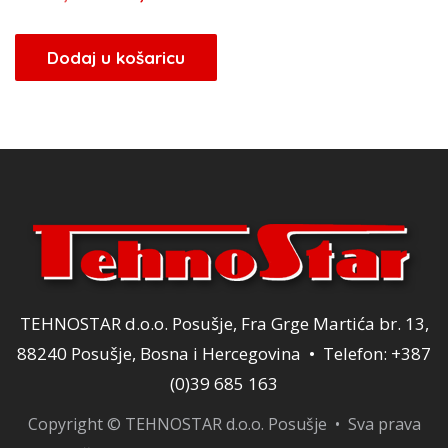
cijena
cijena
bila
je:
Dodaj u košaricu
je:
96,00 KM.
120,00 KM.
TEHNOSTAR d.o.o. Posušje, Fra Grge Martića br. 13,
88240 Posušje, Bosna i Hercegovina • Telefon: +387
(0)39 685 163
Copyright © TEHNOSTAR d.o.o. Posušje • Sva prava