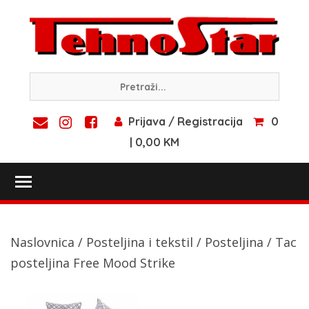
Skip
to
content
Prijava / Registracija
0
| 0,00 KM
Toggle main menu visibility
Naslovnica
/
Posteljina i tekstil
/
Posteljina
/ Tac
posteljina Free Mood Strike