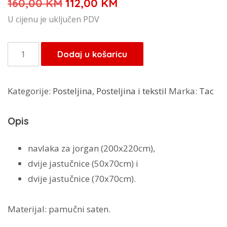
Izvorna
Trenutna
160,00
KM
112,00
KM
cijena
cijena
U cijenu je uključen PDV
bila
je:
je:
112,00 KM.
Tac
Dodaj u košaricu
160,00 KM.
posteljina
Free
Kategorije:
Posteljina
,
Posteljina i tekstil
Marka:
Tac
Mood
Strike
Opis
količina
navlaka za jorgan (200x220cm),
dvije jastučnice (50x70cm) i
dvije jastučnice (70x70cm).
Materijal: pamučni saten.