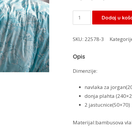
bila
je:
TAC
Dodaj u koš
160,00 
posteljina
Bambo
SKU:
22578-3
Kategorij
Lucca
količina
Opis
Dimenzije:
navlaka za jorgan(2
donja plahta (240×2
2 jastucnice(50×70)
Materijal:bambusova vl