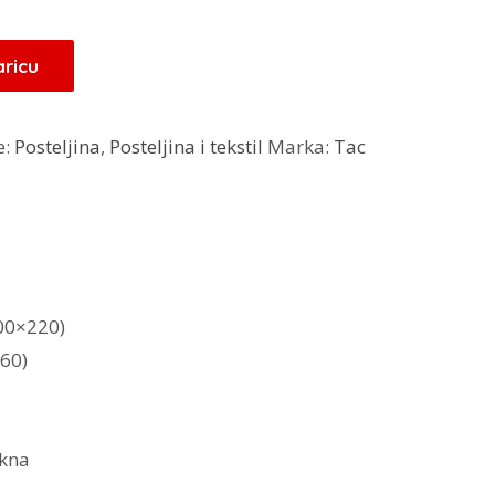
je:
128,00 KM.
aricu
KM.
e:
Posteljina
,
Posteljina i tekstil
Marka:
Tac
00×220)
60)
akna