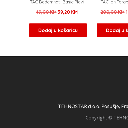
TAC Bademnatil Basic Plavi
TAC Ion Terap
Izvorna
Trenutna
I
49,00
KM
39,20
KM
200,00
KM
cijena
cijena
c
bila
je:
b
Dodaj u košaricu
Dodaj u 
je:
39,20 KM.
j
49,00 KM.
2
TEHNOSTAR d.o.o. Posušje, Fra 
Copyright © TEHNOS