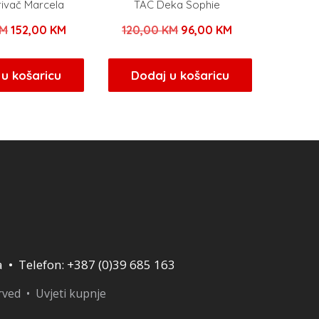
rivač Marcela
TAC Deka Sophie
Izvorna
Trenutna
Izvorna
Trenutna
M
152,00
KM
120,00
KM
96,00
KM
cijena
cijena
cijena
cijena
bila
je:
bila
je:
u košaricu
Dodaj u košaricu
je:
152,00 KM.
je:
96,00 KM.
190,00 KM.
120,00 KM.
a • Telefon: +387 (0)39 685 163
erved •
Uvjeti kupnje