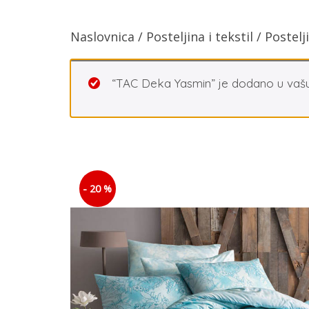
Naslovnica
/
Posteljina i tekstil
/
Postelj
“TAC Deka Yasmin” je dodano u vašu
- 20 %