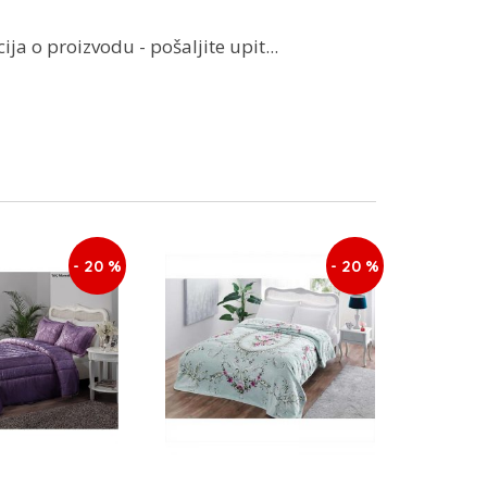
ja o proizvodu - pošaljite upit...
- 20 %
- 20 %