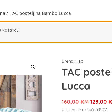
ina
/ TAC posteljina Bambo Lucca
 košaricu.
Brend:
Tac
TAC poste
Lucca
Izvorna
160,00
KM
128,00
cijena
U cijenu je uključen PDV