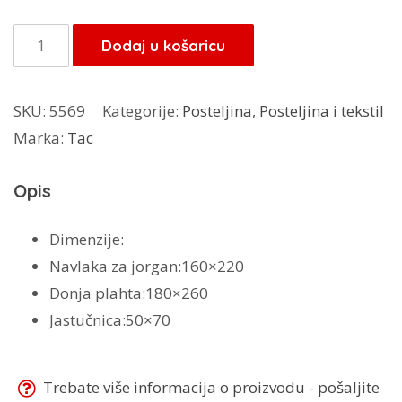
bila
je:
je:
75,00 KM.
Tac
Dodaj u košaricu
75,00 KM.
postejina
Terry
SKU:
5569
Kategorije:
Posteljina
,
Posteljina i tekstil
Letto
Marka:
Tac
količina
Opis
Dimenzije:
Navlaka za jorgan:160×220
Donja plahta:180×260
Jastučnica:50×70
Trebate više informacija o proizvodu - pošaljite