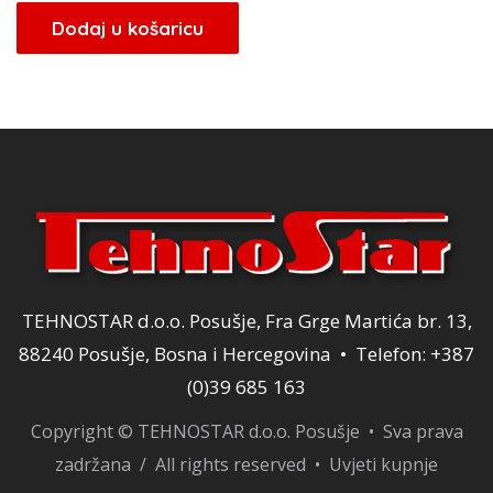
bila
je:
Dodaj u košaricu
je:
96,00 KM.
120,00 KM.
TEHNOSTAR d.o.o. Posušje, Fra Grge Martića br. 13,
88240 Posušje, Bosna i Hercegovina • Telefon: +387
(0)39 685 163
Copyright © TEHNOSTAR d.o.o. Posušje • Sva prava
zadržana / All rights reserved •
Uvjeti kupnje