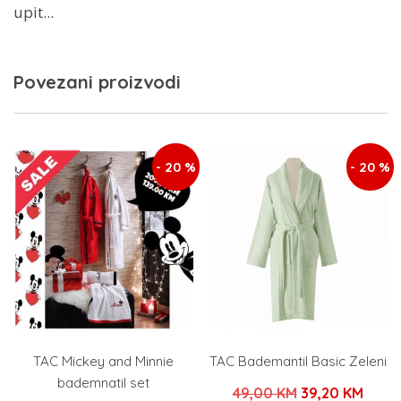
upit...
Povezani proizvodi
- 20 %
- 20 %
TAC Mickey and Minnie
TAC Bademantil Basic Zeleni
bademnatil set
Izvorna
Tren
49,00
KM
39,20
KM