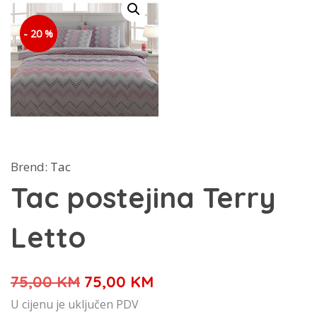
- 20 %
Brend:
Tac
Tac postejina Terry
Letto
Izvorna
Trenutna
75,00
KM
75,00
KM
cijena
cijena
U cijenu je uključen PDV