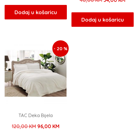
40,00
KM
34,00
KM
cijena
cijena
cijena
cijen
bila
je:
Dodaj u košaricu
bila
je:
Dodaj u košaricu
je:
144,00 KM.
je:
34,00
180,00 KM.
40,00 KM.
- 20 %
TAC Deka Bijela
Izvorna
Trenutna
120,00
KM
96,00
KM
cijena
cijena