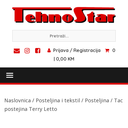
Skip
to
content
Prijava / Registracija
0
| 0,00 KM
Toggle main menu visibility
Naslovnica
/
Posteljina i tekstil
/
Posteljina
/ Tac
postejina Terry Letto