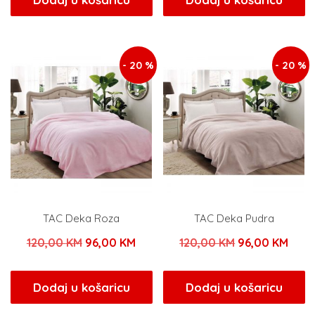
je:
39,20 KM.
je:
57,80
49,00 KM.
68,00 KM.
- 20 %
- 20 %
TAC Deka Roza
TAC Deka Pudra
Izvorna
Trenutna
Izvorna
Tren
120,00
KM
96,00
KM
120,00
KM
96,00
KM
cijena
cijena
cijena
cijen
bila
je:
bila
je:
Dodaj u košaricu
Dodaj u košaricu
je:
96,00 KM.
je:
96,0