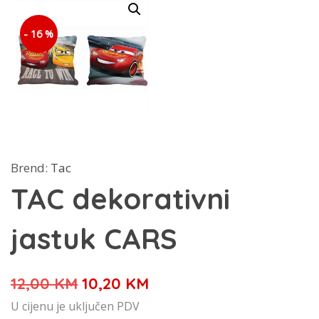
- 16 %
Brend:
Tac
TAC dekorativni
jastuk CARS
Izvorna
Trenutna
12,00
KM
10,20
KM
cijena
cijena
U cijenu je uključen PDV