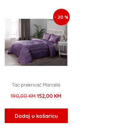
120,00 KM.
120,00 KM.
- 20 %
Tac prekrivač Marcela
Izvorna
Trenutna
190,00
KM
152,00
KM
cijena
cijena
bila
je:
Dodaj u košaricu
je:
152,00 KM.
190,00 KM.