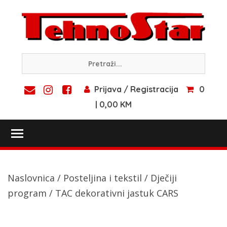
Skip
to
content
Prijava / Registracija
0
| 0,00 KM
Toggle main menu visibility
Naslovnica
/
Posteljina i tekstil
/
Dječiji
program
/ TAC dekorativni jastuk CARS