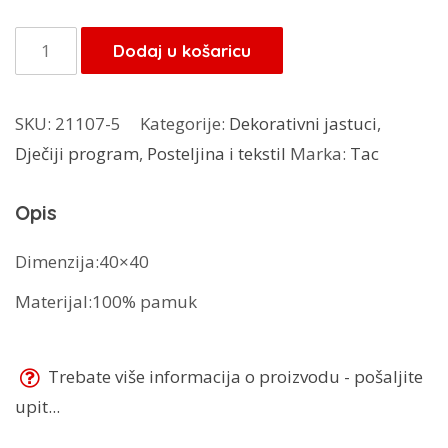
bila
je:
je:
10,20 KM.
TAC
Dodaj u košaricu
12,00 KM.
dekorativni
jastuk
SKU:
21107-5
Kategorije:
Dekorativni jastuci
,
CARS
Dječiji program
,
Posteljina i tekstil
Marka:
Tac
količina
Opis
Dimenzija:40×40
Materijal:100% pamuk
Trebate više informacija o proizvodu - pošaljite
upit...