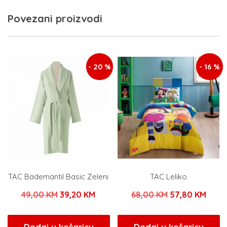
Povezani proizvodi
- 20 %
- 16 %
TAC Bademantil Basic Zeleni
TAC Leliko
Izvorna
Trenutna
Izvorna
Tren
49,00
KM
39,20
KM
68,00
KM
57,80
KM
cijena
cijena
cijena
cijen
bila
je:
bila
je:
Dodaj u košaricu
Dodaj u košaricu