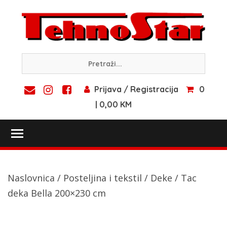
Skip
to
content
Prijava / Registracija
0
| 0,00 KM
Toggle main menu visibility
Naslovnica
/
Posteljina i tekstil
/
Deke
/ Tac
deka Bella 200×230 cm