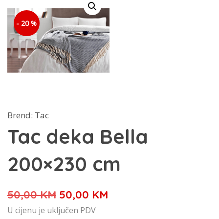
- 20 %
Brend:
Tac
Tac deka Bella
200×230 cm
Izvorna
Trenutna
50,00
KM
50,00
KM
cijena
cijena
U cijenu je uključen PDV