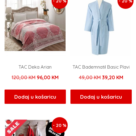
- 20 %
- 20 %
TAC Deka Arian
TAC Bademnatil Basic Plavi
Izvorna
Trenutna
Izvorna
Tren
120,00
KM
96,00
KM
49,00
KM
39,20
KM
cijena
cijena
cijena
cijen
bila
je:
bila
je:
Dodaj u košaricu
Dodaj u košaricu
je:
96,00 KM.
je:
39,20
120,00 KM.
49,00 KM.
- 20 %