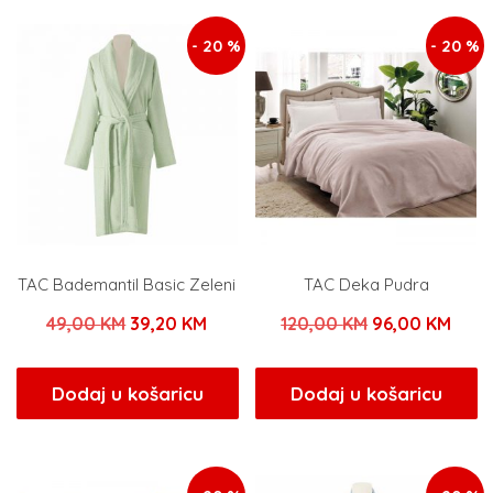
- 20 %
- 20 %
TAC Bademantil Basic Zeleni
TAC Deka Pudra
Izvorna
Trenutna
Izvorna
Tren
49,00
KM
39,20
KM
120,00
KM
96,00
KM
cijena
cijena
cijena
cijen
bila
je:
bila
je:
Dodaj u košaricu
Dodaj u košaricu
je:
39,20 KM.
je:
96,0
49,00 KM.
120,00 KM.