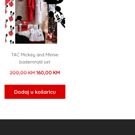
TAC Mickey and Minnie
bademnatil set
Izvorna
Trenutna
200,00
KM
160,00
KM
cijena
cijena
bila
je:
Dodaj u košaricu
je:
160,00 KM.
200,00 KM.