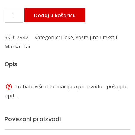
bila
je:
je:
50,00 KM.
Tac
Dodaj u košaricu
50,00 KM.
deka
Bella
SKU:
7942
Kategorije:
Deke
,
Posteljina i tekstil
200x230
Marka:
Tac
cm
količina
Opis
Trebate više informacija o proizvodu - pošaljite
upit...
Povezani proizvodi