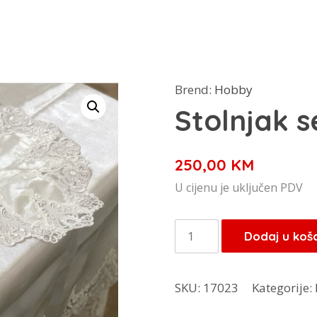
Brend:
Hobby
Stolnjak s
250,00
KM
U cijenu je uključen PDV
Stolnjak
Dodaj u koš
set
količina
SKU:
17023
Kategorije: