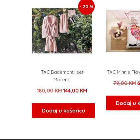
- 20 %
TAC Bademantil set
TAC Minnie Flo
Moreno
I
79,00
KM
Izvorna
Trenutna
180,00
KM
144,00
KM
c
cijena
cijena
b
Dodaj u 
bila
je:
Dodaj u košaricu
j
je:
144,00 KM.
7
180,00 KM.