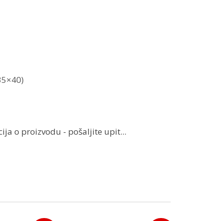
35×40)
ja o proizvodu - pošaljite upit...