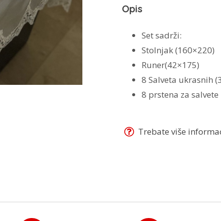
Opis
Set sadrži:
Stolnjak (160×220)
Runer(42×175)
8 Salveta ukrasnih (
8 prstena za salvete
Trebate više informaci