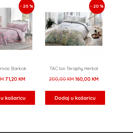
- 20 %
- 20 %
rivac Barkok
TAC Ion Teraphy Herbal
Izvorna
Trenutna
Izvorna
Trenutna
KM
71,20
KM
200,00
KM
160,00
KM
cijena
cijena
cijena
cijena
bila
je:
bila
je:
u košaricu
Dodaj u košaricu
je:
71,20 KM.
je:
160,00 KM.
89,00 KM.
200,00 KM.