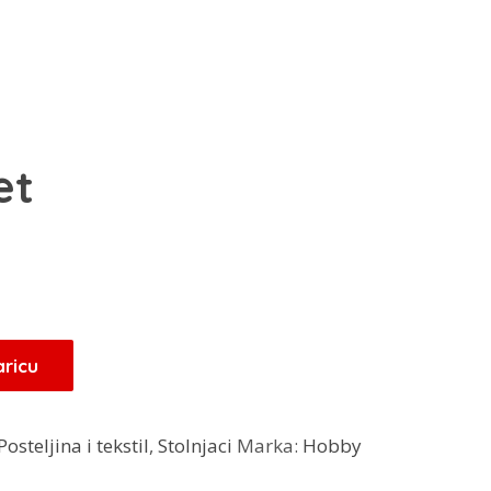
et
aricu
Posteljina i tekstil
,
Stolnjaci
Marka:
Hobby