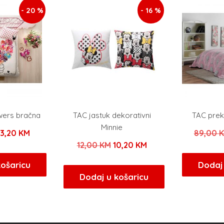
- 20 %
- 16 %
wers bračna
TAC jastuk dekorativni
TAC prek
Minnie
zvorna
Trenutna
63,20
KM
89,00
Izvorna
Trenutna
12,00
KM
10,20
KM
ijena
cijena
cijena
cijena
ila
je:
košaricu
Dodaj 
bila
je:
Dodaj u košaricu
e:
63,20 KM.
je:
10,20 KM.
9,00 KM.
12,00 KM.