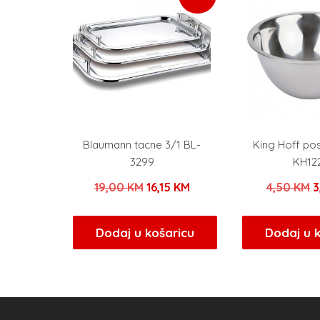
Blaumann tacne 3/1 BL-
King Hoff po
3299
KH12
Izvorna
Trenutna
I
19,00
KM
16,15
KM
4,50
KM
3
cijena
cijena
c
bila
je:
b
Dodaj u košaricu
Dodaj u 
je:
16,15 KM.
j
19,00 KM.
4