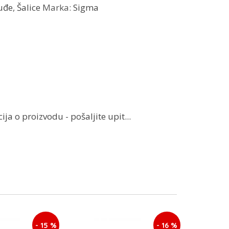
uđe
,
Šalice
Marka:
Sigma
ja o proizvodu - pošaljite upit...
- 15 %
- 16 %