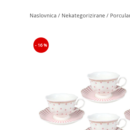
Naslovnica
/
Nekategorizirane
/
Porcula
- 16 %