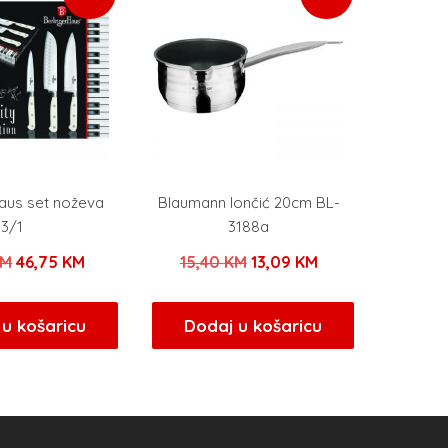
Haus set noževa
Blaumann lončić 20cm BL-
3/1
3188a
Izvorna
Trenutna
Izvorna
Trenutna
KM
46,75
KM
15,40
KM
13,09
KM
cijena
cijena
cijena
cijena
bila
je:
bila
je:
u košaricu
Dodaj u košaricu
je:
46,75 KM.
je:
13,09 KM.
55,00 KM.
15,40 KM.