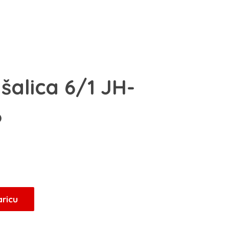
šalica 6/1 JH-
6
Trenutna
cijena
je:
50,15 KM.
aricu
.