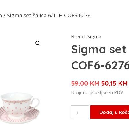
n
/ Sigma set šalica 6/1 JH-COF6-6276
Brend:
Sigma
Sigma set 
COF6-627
Izvorna
59,00
KM
50,15
KM
cijena
U cijenu je uključen PDV
bila
je:
Sigma
Dodaj u koš
59,00 KM
set
šalica