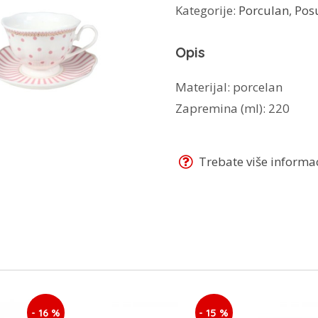
Kategorije:
Porculan
,
Pos
6/1
JH-
Opis
COF6-
6276
Materijal: porcelan
količina
Zapremina (ml): 220
Trebate više informaci
- 16 %
- 15 %