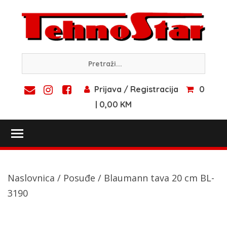
Skip
to
content
Prijava / Registracija
0
| 0,00 KM
Toggle main menu visibility
Naslovnica
/
Posuđe
/ Blaumann tava 20 cm BL-
3190