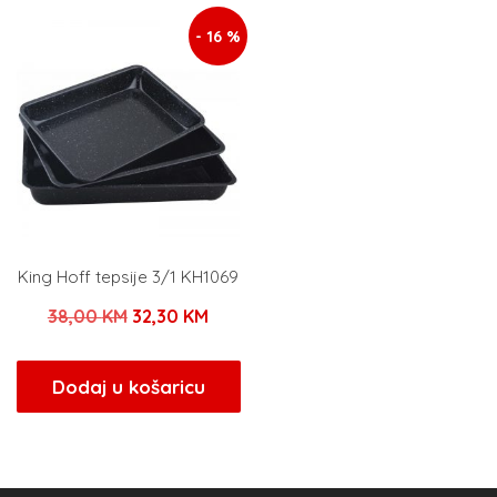
- 16 %
King Hoff tepsije 3/1 KH1069
Izvorna
Trenutna
38,00
KM
32,30
KM
cijena
cijena
bila
je:
Dodaj u košaricu
je:
32,30 KM.
38,00 KM.