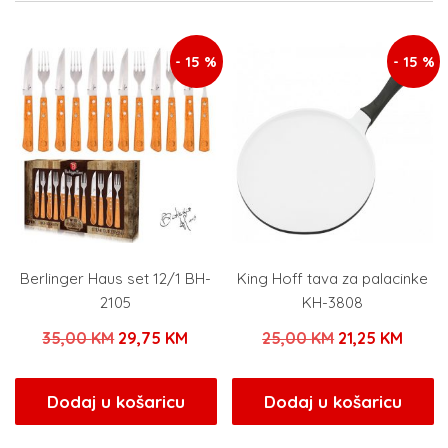
- 15 %
- 15 %
Berlinger Haus set 12/1 BH-
King Hoff tava za palacinke
2105
KH-3808
Izvorna
Trenutna
Izvorna
Trenu
35,00
KM
29,75
KM
25,00
KM
21,25
KM
cijena
cijena
cijena
cijen
bila
je:
bila
je:
Dodaj u košaricu
Dodaj u košaricu
je:
29,75 KM.
je:
21,25