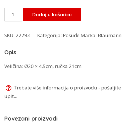
bila
je:
je:
17,00 KM.
Blaumann
Dodaj u košaricu
20,00 KM.
tava
20
SKU:
22293-
Kategorija:
Posuđe
Marka:
Blaumann
cm
BL-
Opis
3190
količina
Veličina: Ø20 × 4,5cm, ručka 21cm
Trebate više informacija o proizvodu - pošaljite
upit...
Povezani proizvodi