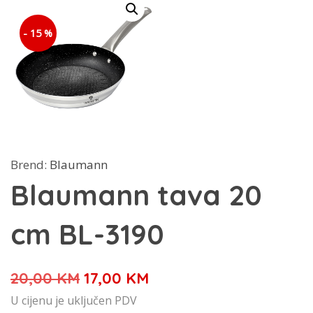
- 15 %
Brend:
Blaumann
Blaumann tava 20
cm BL-3190
Izvorna
Trenutna
20,00
KM
17,00
KM
cijena
cijena
U cijenu je uključen PDV