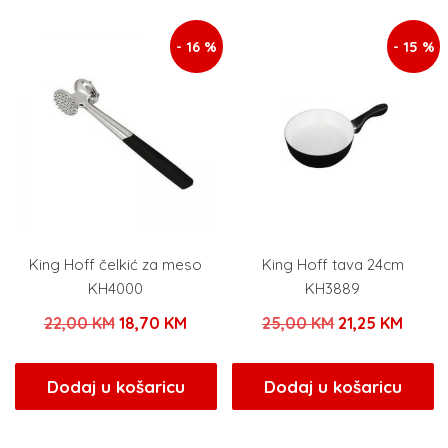
35,00 KM.
25,00 KM.
- 16 %
- 15 %
King Hoff čelkić za meso
King Hoff tava 24cm
KH4000
KH3889
Izvorna
Trenutna
Izvorna
Trenu
22,00
KM
18,70
KM
25,00
KM
21,25
KM
cijena
cijena
cijena
cijen
bila
je:
bila
je:
Dodaj u košaricu
Dodaj u košaricu
je:
18,70 KM.
je:
21,25
22,00 KM.
25,00 KM.