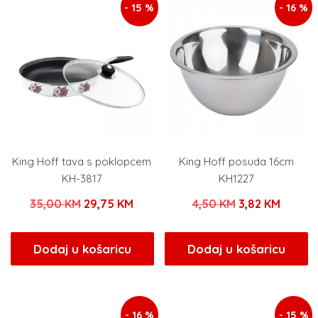
- 15 %
- 16 %
King Hoff tava s poklopcem
King Hoff posuda 16cm
KH-3817
KH1227
Izvorna
Trenutna
Izvorna
Trenut
35,00
KM
29,75
KM
4,50
KM
3,82
KM
cijena
cijena
cijena
cijena
bila
je:
bila
je:
Dodaj u košaricu
Dodaj u košaricu
je:
29,75 KM.
je:
3,82 K
35,00 KM.
4,50 KM.
- 16 %
- 15 %