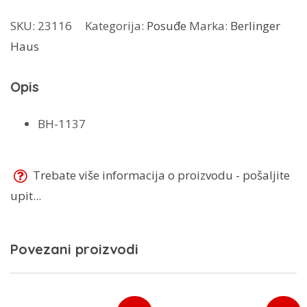
muffine
SKU:
23116
Kategorija:
Posuđe
Marka:
Berlinger
6/1
Haus
količina
Opis
BH-1137
Trebate više informacija o proizvodu - pošaljite
upit...
Povezani proizvodi