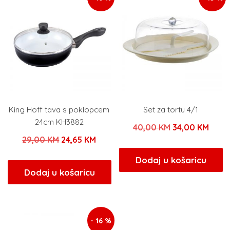
King Hoff tava s poklopcem
Set za tortu 4/1
24cm KH3882
Izvorna
Tren
40,00
KM
34,00
KM
Izvorna
Trenutna
29,00
KM
24,65
KM
cijena
cijen
cijena
cijena
bila
je:
Dodaj u košaricu
bila
je:
Dodaj u košaricu
je:
34,00
je:
24,65 KM.
40,00 KM.
29,00 KM.
- 16 %