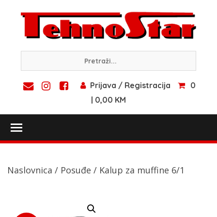
Skip
to
content
Prijava / Registracija
0
| 0,00 KM
Toggle main menu visibility
Naslovnica
/
Posuđe
/ Kalup za muffine 6/1