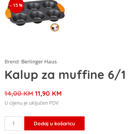
- 15 %
Brend:
Berlinger Haus
Kalup za muffine 6/1
Izvorna
Trenutna
14,00
KM
11,90
KM
cijena
cijena
U cijenu je uključen PDV
bila
je:
je:
11,90 KM.
Kalup
Dodaj u košaricu
14,00 KM.
za