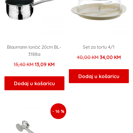
Blaumann lončić 20cm BL-
Set za tortu 4/1
3188a
Izvorna
Tren
40,00
KM
34,00
KM
Izvorna
Trenutna
15,40
KM
13,09
KM
cijena
cijen
cijena
cijena
bila
je:
Dodaj u košaricu
bila
je:
Dodaj u košaricu
je:
34,00
je:
13,09 KM.
40,00 KM.
15,40 KM.
- 16 %