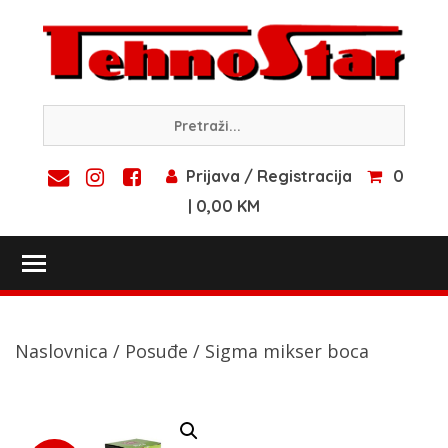
Skip
to
content
Prijava / Registracija
0
| 0,00 KM
Toggle main menu visibility
Naslovnica
/
Posuđe
/ Sigma mikser boca