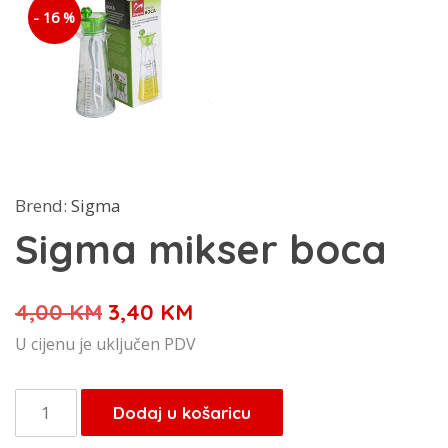
- 16 %
Brend:
Sigma
Sigma mikser boca
Izvorna
Trenutna
4,00
KM
3,40
KM
cijena
cijena
U cijenu je uključen PDV
bila
je:
je:
3,40 KM.
Sigma
Dodaj u košaricu
4,00 KM.
mikser