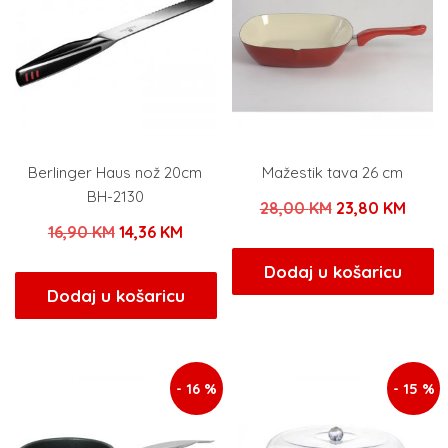
Berlinger Haus nož 20cm
Mažestik tava 26 cm
BH-2130
Izvorna
Tren
28,00
KM
23,80
KM
Izvorna
Trenutna
16,90
KM
14,36
KM
cijena
cijen
cijena
cijena
bila
je:
Dodaj u košaricu
bila
je:
Dodaj u košaricu
je:
23,80
je:
14,36 KM.
28,00 KM.
16,90 KM.
- 16 %
- 15 %