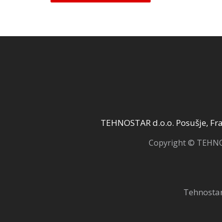
je:
199,75 KM.
3
235,00 KM.
TEHNOSTAR d.o.o. Posušje, Fra 
Copyright © TEHNOS
Tehnostar