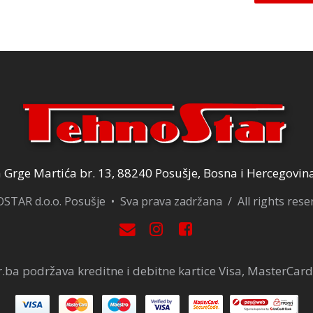
2,00 KM.
14,00 KM.
Grge Martića br. 13, 88240 Posušje, Bosna i Hercegovin
TAR d.o.o. Posušje • Sva prava zadržana / All rights res
.ba podržava kreditne i debitne kartice Visa, MasterCard