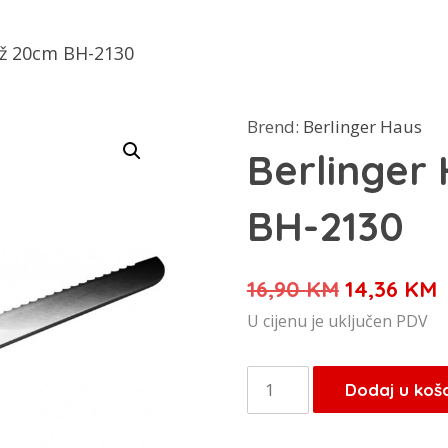
ož 20cm BH-2130
Brend:
Berlinger Haus
Berlinger
BH-2130
Izvorna
T
16,90
KM
14,36
KM
cijena
c
U cijenu je uključen PDV
bila
j
je:
1
Berlinger
Dodaj u koš
16,90 KM.
Haus
nož