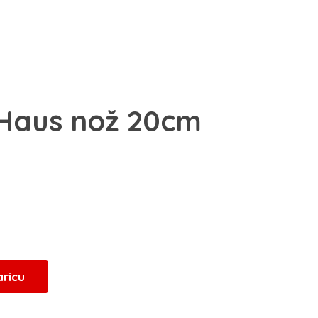
 Haus nož 20cm
renutna
ijena
e:
4,36 KM.
aricu