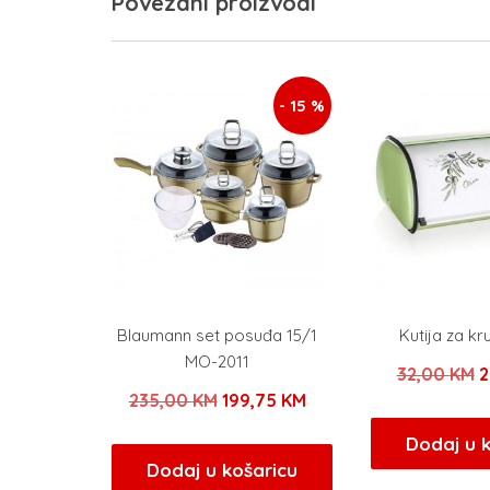
Povezani proizvodi
- 15 %
Blaumann set posuđa 15/1
Kutija za kr
MO-2011
I
32,00
KM
2
Izvorna
Trenutna
235,00
KM
199,75
KM
c
cijena
cijena
b
Dodaj u 
bila
je:
Dodaj u košaricu
j