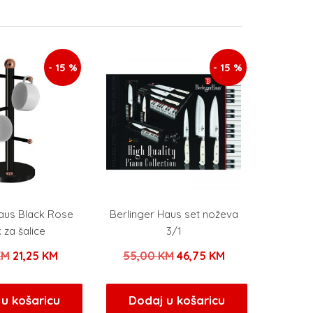
- 15 %
- 15 %
Haus Black Rose
Berlinger Haus set noževa
 za šalice
3/1
Izvorna
Trenutna
Izvorna
Trenutna
KM
21,25
KM
55,00
KM
46,75
KM
cijena
cijena
cijena
cijena
bila
je:
bila
je:
u košaricu
Dodaj u košaricu