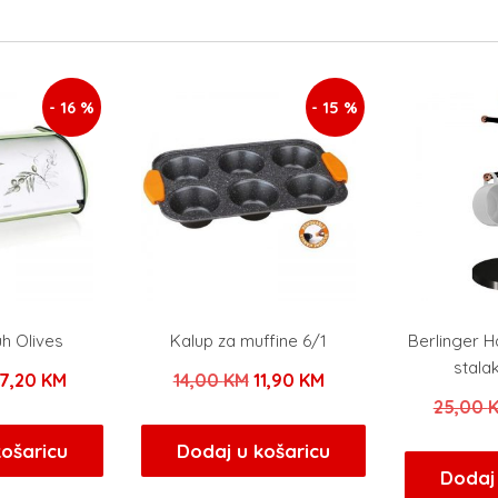
- 16 %
- 15 %
uh Olives
Kalup za muffine 6/1
Berlinger 
stalak
zvorna
Trenutna
Izvorna
Trenutna
7,20
KM
14,00
KM
11,90
KM
25,00
ijena
cijena
cijena
cijena
ila
je:
bila
je:
košaricu
Dodaj u košaricu
Dodaj 
e:
27,20 KM.
je:
11,90 KM.