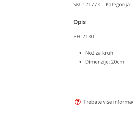
SKU:
21773
Kategorija:
20cm
BH-
Opis
2130
količina
BH-2130
Nož za kruh
Dimenzije: 20cm
Trebate više informaci