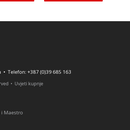
je:
21,25 KM.
je:
46,75 KM.
25,00 KM.
55,00 KM.
a • Telefon: +387 (0)39 685 163
erved •
Uvjeti kupnje
 i Maestro