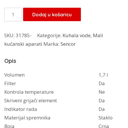
Sencor
Dodaj u košaricu
kuhalo
vode
SKU:
31785-
Kategorije:
Kuhala vode
,
Mali
SWK7301BK
kućanski aparati
Marka:
Sencor
količina
Opis
Volumen
1,7 l
Filter
Da
Kontrola temperature
Ne
Skriveni grijaći element
Da
Indikator rada
Da
Materijal spremnika
Staklo
Boja
Crna