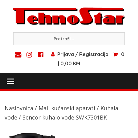
Skip
to
content
Prijava / Registracija
0
| 0,00 KM
Toggle main menu visibility
Naslovnica
/
Mali kućanski aparati
/
Kuhala
vode
/ Sencor kuhalo vode SWK7301BK