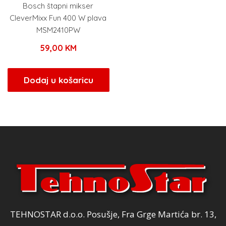
Bosch štapni mikser
CleverMixx Fun 400 W plava
MSM2410PW
59,00
KM
Dodaj u košaricu
TEHNOSTAR d.o.o. Posušje, Fra Grge Martića br. 13,