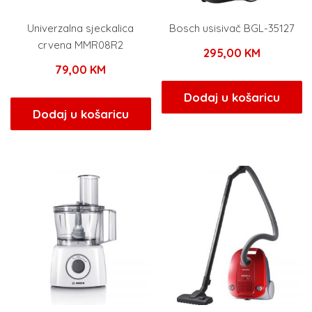
Univerzalna sjeckalica
Bosch usisivač BGL-35127
crvena MMR08R2
295,00
KM
79,00
KM
Dodaj u košaricu
Dodaj u košaricu