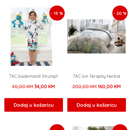
- 15 %
- 20 %
TAC bademantil Strumpf
TAC Ion Teraphy Herbal
Izvorna
Trenutna
Izvorna
Tre
40,00
KM
34,00
KM
200,00
KM
160,00
KM
cijena
cijena
cijena
cije
bila
je:
bila
je:
Dodaj u košaricu
Dodaj u košaricu
je:
34,00 KM.
je:
160
40,00 KM.
200,00 KM.