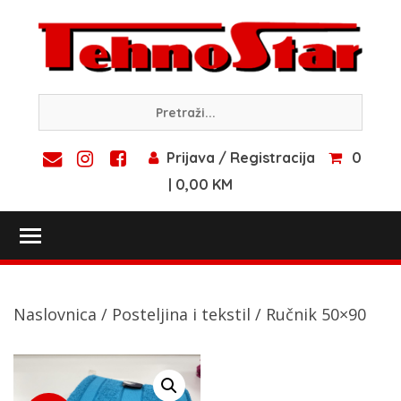
Skip
to
content
Prijava / Registracija
0
| 0,00 KM
Toggle main menu visibility
Naslovnica
/
Posteljina i tekstil
/ Ručnik 50×90