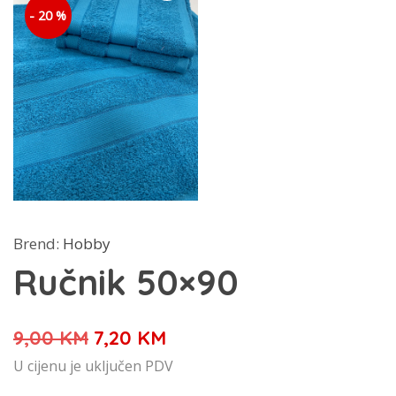
- 20 %
Brend:
Hobby
Ručnik 50×90
Izvorna
Trenutna
9,00
KM
7,20
KM
cijena
cijena
U cijenu je uključen PDV
bila
je: