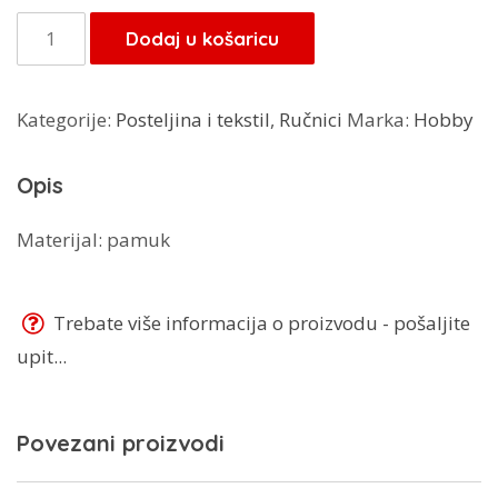
je:
7,20 KM.
Ručnik
Dodaj u košaricu
9,00 KM.
50x90
količina
Kategorije:
Posteljina i tekstil
,
Ručnici
Marka:
Hobby
Opis
Materijal: pamuk
Trebate više informacija o proizvodu - pošaljite
upit...
Povezani proizvodi