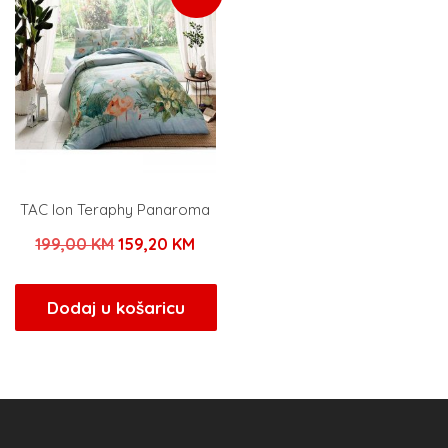
TAC Ion Teraphy Panaroma
Izvorna
Trenutna
199,00
KM
159,20
KM
cijena
cijena
bila
je:
Dodaj u košaricu
je:
159,20 KM.
199,00 KM.