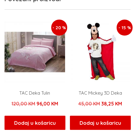
- 20 %
- 15 %
TAC Deka Tulin
TAC Mickey 3D Deka
Izvorna
Trenutna
Izvorna
Trenu
120,00
KM
96,00
KM
45,00
KM
38,25
KM
cijena
cijena
cijena
cijen
bila
je:
bila
je:
Dodaj u košaricu
Dodaj u košaricu
je:
96,00 KM.
je:
38,25