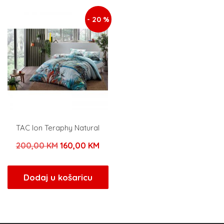
200,00 KM.
- 20 %
TAC Ion Teraphy Natural
Izvorna
Trenutna
200,00
KM
160,00
KM
cijena
cijena
bila
je:
Dodaj u košaricu
je:
160,00 KM.
200,00 KM.