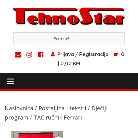
Skip
to
content
Prijava / Registracija
0
| 0,00 KM
Toggle main menu visibility
Naslovnica
/
Posteljina i tekstil
/
Dječiji
program
/ TAC ručnik Ferrari