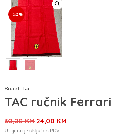
- 20 %
Brend:
Tac
TAC ručnik Ferrari
Izvorna
Trenutna
30,00
KM
24,00
KM
cijena
cijena
U cijenu je uključen PDV