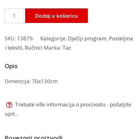
bila
je:
je:
24,00 KM.
TAC
Dodaj u košaricu
30,00 KM.
ručnik
Ferrari
SKU:
13879-
Kategorije:
Dječiji program
,
Posteljina
količina
i tekstil
,
Ručnici
Marka:
Tac
Opis
Dimenzija: 70x130cm
Trebate više informacija o proizvodu - pošaljite
upit...
Povezani proizvodi