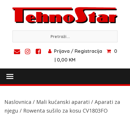
Skip
to
content
Prijava / Registracija
0
| 0,00 KM
Toggle main menu visibility
Naslovnica
/
Mali kućanski aparati
/
Aparati za
njegu
/ Rowenta sušilo za kosu CV1803FO