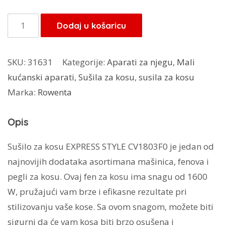
Rowenta
Dodaj u košaricu
sušilo
za
SKU:
31631
Kategorije:
Aparati za njegu
,
Mali
kosu
kućanski aparati
,
Sušila za kosu
,
susila za kosu
CV1803FO
Marka:
Rowenta
količina
Opis
Sušilo za kosu EXPRESS STYLE CV1803F0 je jedan od
najnovijih dodataka asortimana mašinica, fenova i
pegli za kosu. Ovaj fen za kosu ima snagu od 1600
W, pružajući vam brze i efikasne rezultate pri
stilizovanju vaše kose. Sa ovom snagom, možete biti
sigurni da će vam kosa biti brzo osušena i