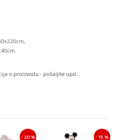
160x220cm,
240cm.
ja o proizvodu - pošaljite upit...
- 20 %
- 15 %