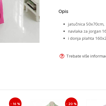
Opis
jatučnica 50x70cm,
navlaka za jorgan 
i donja plahta 160x
Trebate više informaci
- 16 %
- 20 %