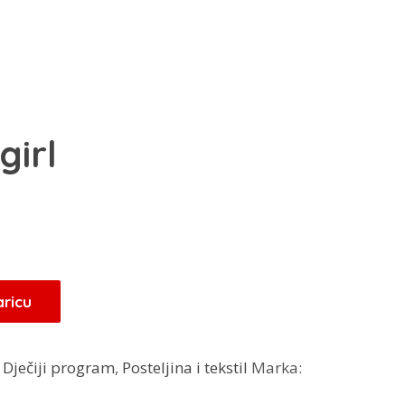
girl
Trenutna
M
cijena
je:
68,00 KM.
aricu
.
:
Dječiji program
,
Posteljina i tekstil
Marka: