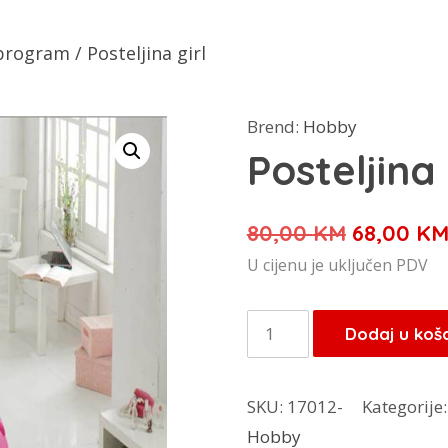
 program
/ Posteljina girl
Brend:
Hobby
Posteljina 
Izvorna
80,00
KM
68,00
K
cijena
U cijenu je uključen PDV
bila
je:
Posteljina
Dodaj u koš
80,00 KM
girl
količina
SKU:
17012-
Kategorije
Hobby