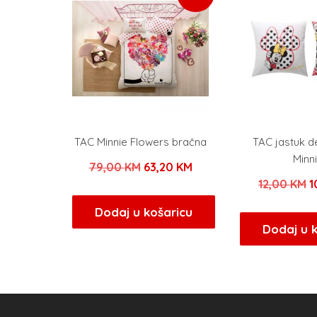
TAC Minnie Flowers bračna
TAC jastuk d
Minn
Izvorna
Trenutna
79,00
KM
63,20
KM
I
12,00
KM
1
cijena
cijena
c
bila
je:
Dodaj u košaricu
b
Dodaj u 
je:
63,20 KM.
j
79,00 KM.
1