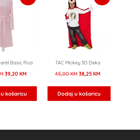
ntil Basic Rozi
TAC Mickey 3D Deka
Izvorna
Trenutna
Izvorna
Trenutna
M
39,20
KM
45,00
KM
38,25
KM
cijena
cijena
cijena
cijena
bila
je:
bila
je:
u košaricu
Dodaj u košaricu
je:
39,20 KM.
je:
38,25 KM.
49,00 KM.
45,00 KM.