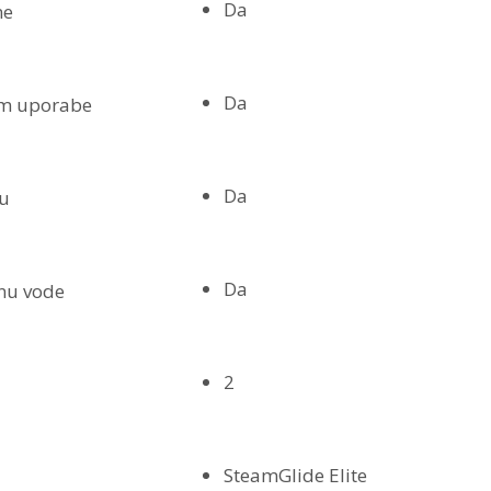
Da
ne
Da
om uporabe
Da
du
Da
inu vode
2
SteamGlide Elite