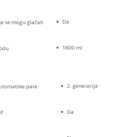
Da
je se mogu glačati
1800 ml
vodu
2. generacija
automatske pare
Da
MP