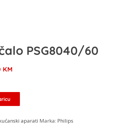
lačalo PSG8040/60
a
Trenutna
0
KM
cijena
je:
749,00 KM.
aricu
00 KM.
kućanski aparati
Marka:
Philips