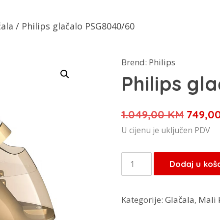
čala
/ Philips glačalo PSG8040/60
Brend:
Philips
Philips g
Izvorn
1.049,00
KM
749,0
cijena
U cijenu je uključen PDV
bila
je:
Philips
Dodaj u koš
1.049,
glačalo
PSG8040/60
Kategorije:
Glačala
,
Mali 
količina