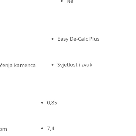
Ne
Easy De-Calc Plus
Svjetlost i zvuk
išćenja kamenca
0,85
7,4
žom