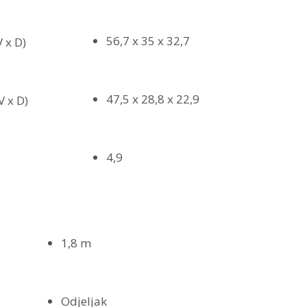
56,7 x 35 x 32,7
 x D)
47,5 x 28,8 x 22,9
V x D)
4,9
1,8 m
Odjeljak