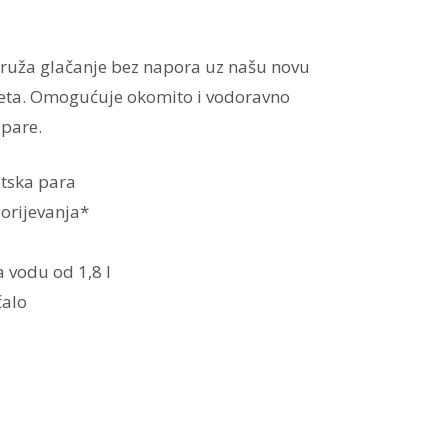
pruža glačanje bez napora uz našu novu
reta. Omogućuje okomito i vodoravno
pare.
tska para
orijevanja*
 vodu od 1,8 l
čalo