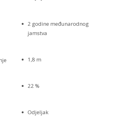
2 godine međunarodnog
jamstva
1,8 m
nje
22 %
Odjeljak