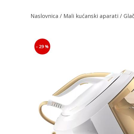
Naslovnica
/
Mali kućanski aparati
/
Gla
- 29 %