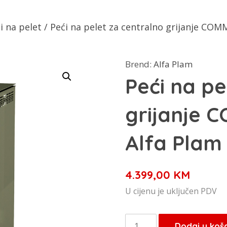
i na pelet
/ Peći na pelet za centralno grijanje COM
Brend:
Alfa Plam
Peći na pe
grijanje 
Alfa Plam
4.399,00
KM
U cijenu je uključen PDV
Peći
Dodaj u koš