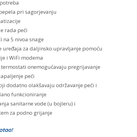
upotreba
pepela pri sagorjevanju
atizacije
e rada peći
 na 5 nivoa snage
 uređaja za daljinsko upravljanje pomoću
ije i WiFi modema
 termostati onemogućavaju pregrijavanje
apaljenje peći
koji dodatno olakšavaju održavanje peći i
no funkcioniranje
ja sanitarne vode (u bojleru) i
stem za podno grijanje
otao!