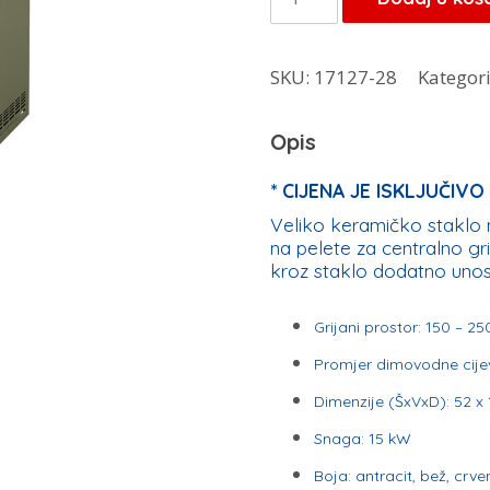
na
pelet
SKU:
17127-28
Kategori
za
centralno
Opis
grijanje
COMMO
* CIJENA JE ISKLJUČI
15
Veliko keramičko staklo 
na pelete za centralno gri
kW
kroz staklo dodatno unosi
-
Alfa
Grijani prostor: 150 – 2
Plam
Promjer dimovodne cije
količina
Dimenzije (ŠxVxD): 52 x 
Snaga: 15 kW
Boja: antracit, bež, crve