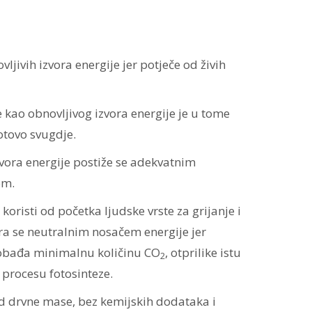
jivih izvora energije jer potječe od živih
kao obnovljivog izvora energije je u tome
otovo svugdje.
vora energije postiže se adekvatnim
om.
 koristi od početka ljudske vrste za grijanje i
a se neutralnim nosačem energije jer
lobađa minimalnu količinu CO
, otprilike istu
2
 procesu fotosinteze.
od drvne mase, bez kemijskih dodataka i