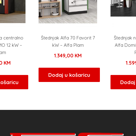
za centralno
Štednjak Alfa 70 Favorit 7
Štednjak n
MO 12 kW –
kW – Alfa Plam
Alfa Domi
lam
1.349,00
KM
00
KM
1.5
Dodaj u košaricu
košaricu
Dodaj 