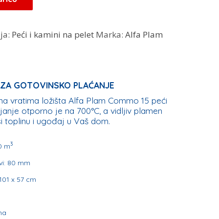
ja:
Peći i kamini na pelet
Marka:
Alfa Plam
VO ZA GOTOVINSKO PLAĆANJE
na vratima ložišta Alfa Plam Commo 15 peći
janje otporno je na 700°C, a vidljiv plamen
 toplinu i ugođaj u Vaš dom.
3
50 m
vi: 80 mm
101 x 57 cm
na