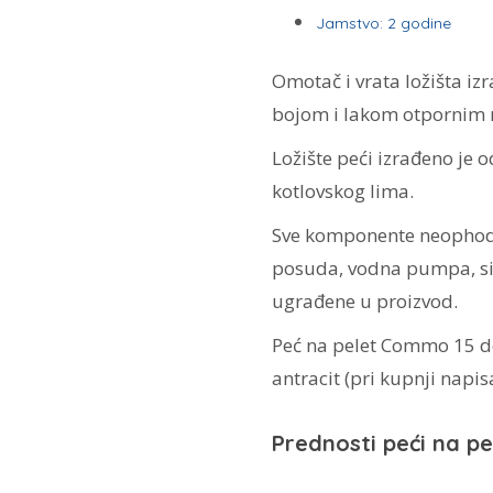
Jamstvo: 2 godine
Omotač i vrata ložišta izr
bojom i lakom otpornim 
Ložište peći izrađeno je 
kotlovskog lima.
Sve komponente neophodn
posuda, vodna pumpa, sigu
ugrađene u proizvod.
Peć na pelet Commo 15 dol
antracit (pri kupnji napis
Prednosti peći na p