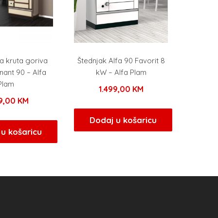
a kruta goriva
Štednjak Alfa 90 Favorit 8
nant 90 – Alfa
kW – Alfa Plam
Plam
1.499,00
KM
99,00
KM
Dodaj u košaricu
u košaricu