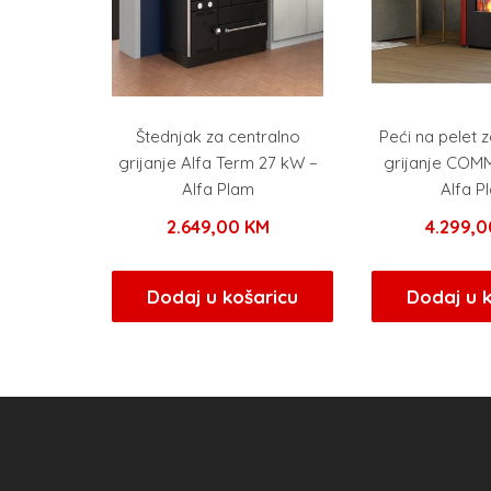
Štednjak za centralno
Peći na pelet 
grijanje Alfa Term 27 kW –
grijanje COM
Alfa Plam
Alfa P
2.649,00
KM
4.299,
Dodaj u košaricu
Dodaj u 