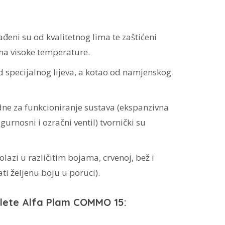
ađeni su od kvalitetnog lima te zaštićeni
na visoke temperature.
od specijalnog lijeva, a kotao od namjenskog
e za funkcioniranje sustava (ekspanzivna
rnosni i ozračni ventil) tvornički su
azi u različitim bojama, crvenoj, bež i
ati željenu boju u poruci).
elete Alfa Plam COMMO 15: