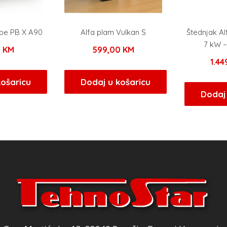
ipe PB X A90
Alfa plam Vulkan S
Štednjak A
7 kW –
0
KM
599,00
KM
1.4
košaricu
Dodaj u košaricu
Dodaj 