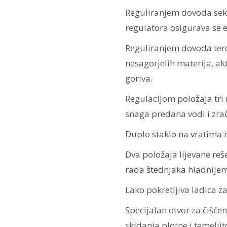
Reguliranjem dovoda se
regulatora osigurava se e
Reguliranjem dovoda terc
nesagorjelih materija, akt
goriva.
Regulacijom položaja tri
snaga predana vodi i zrač
Duplo staklo na vratima
Dva položaja lijevane re
rada štednjaka hladnijem
Lako pokretljiva ladica z
Specijalan otvor za čišće
skidanja plotne i temeljit