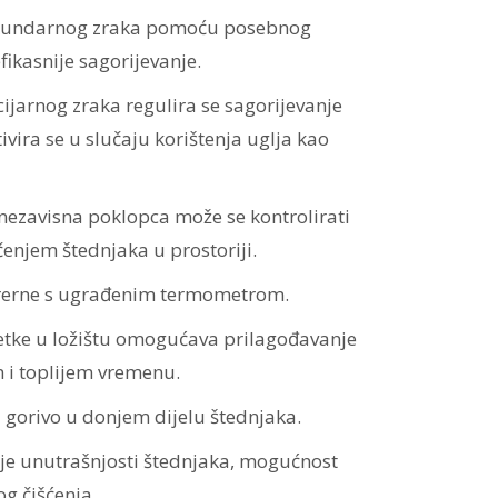
kundarnog zraka pomoću posebnog
fikasnije sagorijevanje.
ijarnog zraka regulira se sagorijevanje
ivira se u slučaju korištenja uglja kao
 nezavisna poklopca može se kontrolirati
enjem štednjaka u prostoriji.
 rerne s ugrađenim termometrom.
šetke u ložištu omogućava prilagođavanje
 i toplijem vremenu.
a gorivo u donjem dijelu štednjaka.
nje unutrašnjosti štednjaka, mogućnost
og čišćenja.