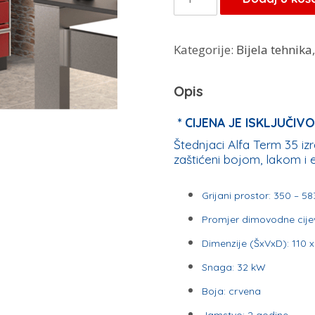
Plam
štednjaci
Kategorije:
Bijela tehnika
za
centralno
Opis
grijanje
Alfa
* CIJENA JE ISKLJUČI
Term
Štednjaci Alfa Term 35 izra
zaštićeni bojom, lakom i
35
količina
Grijani prostor: 350 – 5
Promjer dimovodne cije
Dimenzije (ŠxVxD): 110 
Snaga: 32 kW
Boja: crvena
Jamstvo: 2 godine