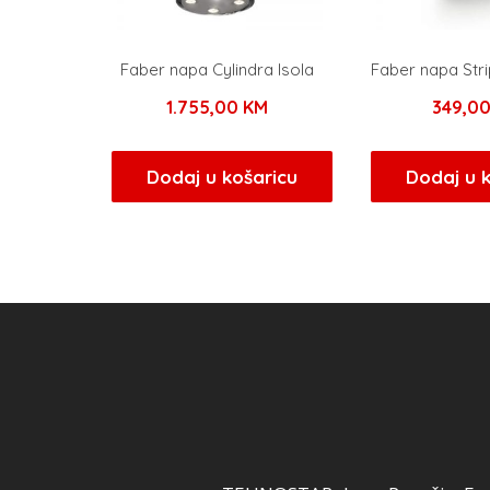
Faber napa Cylindra Isola
Faber napa Str
1.755,00
KM
349,0
Dodaj u košaricu
Dodaj u 