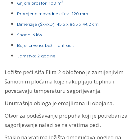
3
Grijani prostor: 100 m
Promjer dimovodne cijevi: 120 mm
Dimenzije (ŠxVxD): 45,5 x 86,5 x 44,2 cm
Snaga: 6 kW
Boje: crvena, bež ili antracit
Jamstvo: 2 godine
Ložište peći Alfa Elita 2 obloženo je zamijenjivim
šamotnim pločama koje nakupljaju toplinu i
povećavaju temperaturu sagorijevanja.
Unutrašnja obloga je emajlirana ili obojana.
Otvor za podešavanje propuha koji je potreban za
sagorijevanje nalazi se na vratima peći.
Staklo na vratima ložišta omogućava pogled na