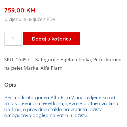
759,00
KM
U cijenu je uključen PDV
Peći
Dodaj u košaricu
na
kruta
SKU:
16457
Kategorije:
Bijela tehnika
,
Peći i kamini
goriva
na pelet
Marka:
Alfa Plam
Alfa
Plam
Opis
-
Alfa
Peći na kruta goriva Alfa Elita 2 napravljene su od
lima s lijevanom rešetkom, lijevane plotne i vratima
Elita
od lima, a providno staklo na vratima ložišta
2
omogućava pogled na vatru u ložištu.
količina