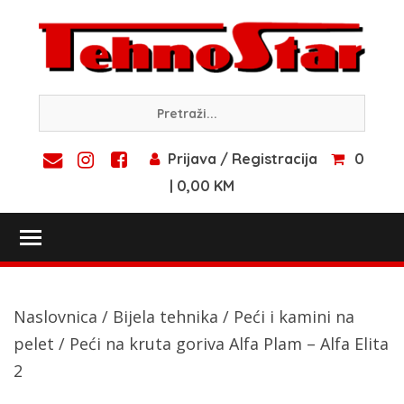
Skip
to
content
Prijava / Registracija
0
| 0,00 KM
Toggle main menu visibility
Naslovnica
/
Bijela tehnika
/
Peći i kamini na
pelet
/ Peći na kruta goriva Alfa Plam – Alfa Elita
2