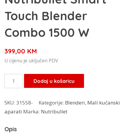
Touch Blender
Combo 1500 W
399,00
KM
U cijenu je uključen PDV
Nutribullet
Dodaj u košaricu
Smart
Touch
SKU:
31558-
Kategorije:
Blenderi
,
Mali kućanski
Blender
aparati
Marka:
Nutribullet
Combo
1500
Opis
W