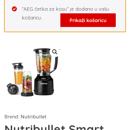
“AEG četka za kosu” je dodano u vašu
košaricu.
Prikaži košaricu
Brend:
Nutribullet
Nutribullet Smart