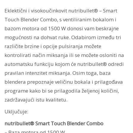
količina
Eklektični i visokoučinkovit nutribullet® – Smart
Touch Blender Combo, s ventiliranim bokalom i
bazom motora od 1500 W donosi vam beskrajne
mogućnosti na dohvat ruke. Odabirom između tri
različite brzine i opcije pulsiranja možete
kontrolirati način miksanja ili se možete osloniti na
automatsku funkciju kojom će nutribullet® odredi
pravilan intenzitet miksanja. Osim toga, baza
blendera prepoznaje veličinu bokala i prilagođava
programe kako bi se prilagodila željenoj količini,
zadržavajući istu kvalitetu.
Uključuje:
nutribullet® Smart Touch Blender Combo
– Baza motora od 1500 W