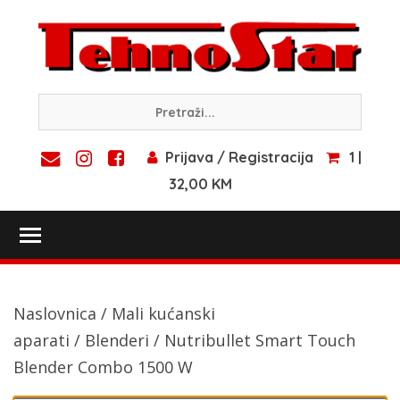
Skip
to
content
Prijava / Registracija
1 |
32,00 KM
Toggle main menu visibility
Naslovnica
/
Mali kućanski
aparati
/
Blenderi
/ Nutribullet Smart Touch
Blender Combo 1500 W