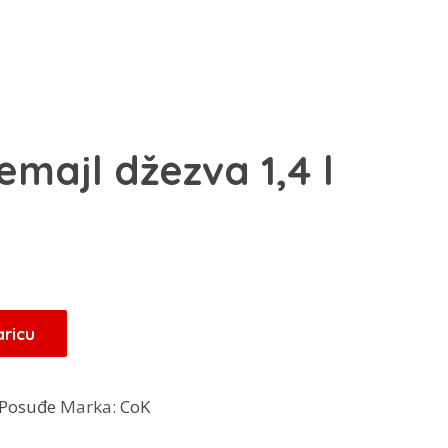
emajl džezva 1,4 l
Trenutna
cijena
je:
21,25 KM.
aricu
.
Posuđe
Marka:
CoK