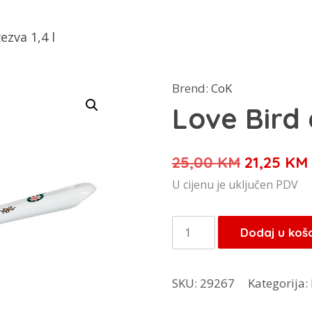
ezva 1,4 l
Brend:
CoK
Love Bird 
Izvorna
25,00
KM
21,25
KM
cijena
U cijenu je uključen PDV
bila
je:
Love
Dodaj u koš
25,00 KM
Bird
emajl
SKU:
29267
Kategorija:
džezva
1,4