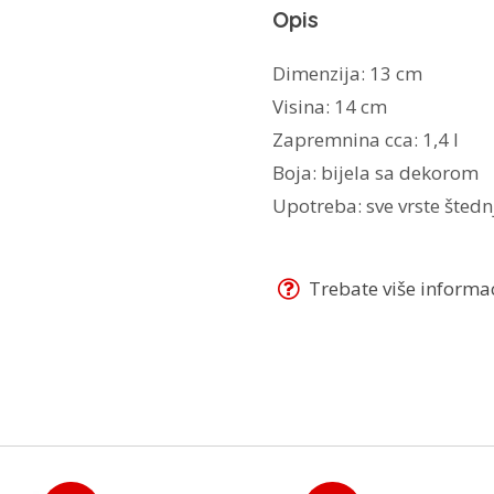
Opis
l
količina
Dimenzija: 13 cm
Visina: 14 cm
Zapremnina cca: 1,4 l
Boja: bijela sa dekorom
Upotreba: sve vrste šted
Trebate više informaci