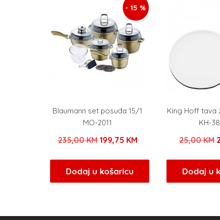
- 15 %
Blaumann set posuđa 15/1
King Hoff tava 
MO-2011
KH-3
Izvorna
Trenutna
235,00
KM
199,75
KM
25,00
KM
cijena
cijena
c
bila
je:
b
Dodaj u košaricu
Dodaj u 
je:
199,75 KM.
j
235,00 KM.