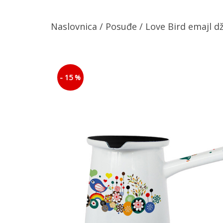
Naslovnica
/
Posuđe
/ Love Bird emajl dž
- 15 %