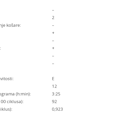
–
2
nje košare:
–
+
–
:
+
–
–
itosti:
E
12
ograma (h:min):
3:25
00 ciklusa):
92
iklus):
0,923