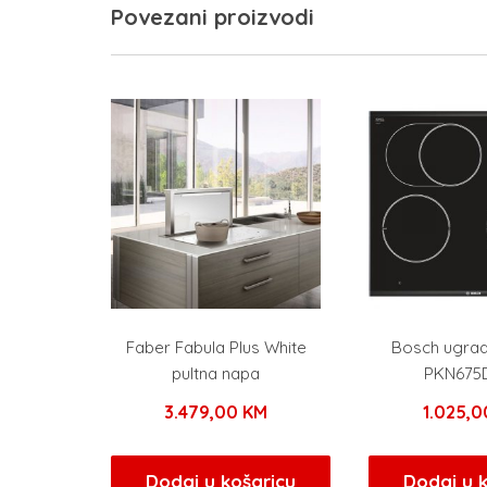
Povezani proizvodi
Faber Fabula Plus White
Bosch ugrad
pultna napa
PKN675
3.479,00
KM
1.025,
Dodaj u košaricu
Dodaj u 