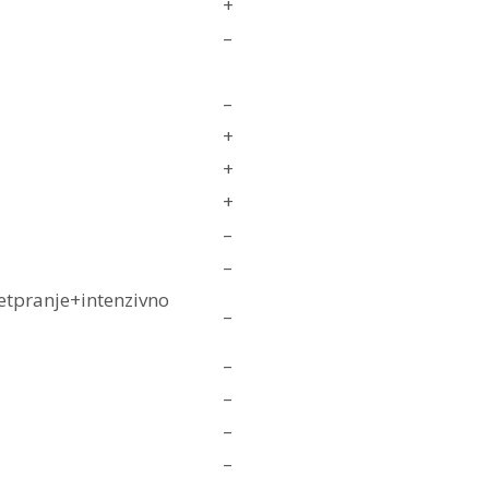
+
–
–
+
+
+
–
–
retpranje+intenzivno
–
–
–
–
–