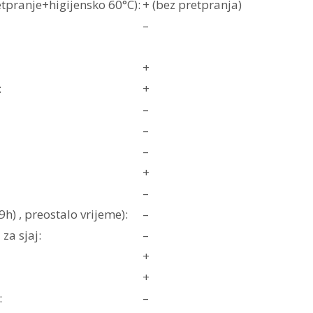
etpranje+higijensko 60°C):
+ (bez pretpranja)
–
+
:
+
–
–
–
+
–
h) , preostalo vrijeme):
–
za sjaj:
–
+
+
:
–