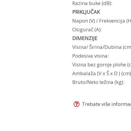
Razina buke (dB):
PRIKLJUČAK
Napon (V) / Frekvencija (H
Osigurač (A):
DIMENZIJE
Visina/ Širina/Dubina (cm
Podesiva visina:
Visina bez gornje plohe (
Ambalaža (V x Š x D ) (cm)
Bruto/Neto težina (kg):
Trebate više informaci