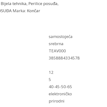
:
Bijela tehnika
,
Perilice posuđa
,
POSUĐA
Marka:
Končar
samostojeća
srebrna
TEAV000
3858884334578
12
5
40-45-50-65
elektroničko
prirodni