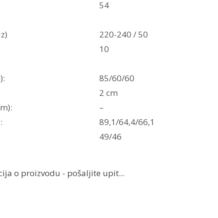
54
z)
220-240 / 50
10
):
85/60/60
2 cm
cm):
–
:
89,1/64,4/66,1
49/46
ja o proizvodu - pošaljite upit...