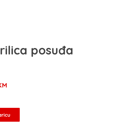
rilica posuđa
Trenutna
KM
cijena
je:
599,00 KM.
aricu
KM.