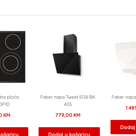
na ploča
Faber napa Tweet EG8 BK
Faber nap
DP1D
A55
1.4
00
KM
779,00
KM
Dodaj 
košaricu
Dodaj u košaricu