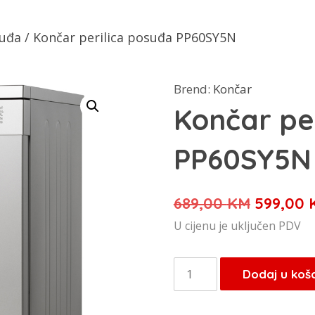
suđa
/ Končar perilica posuđa PP60SY5N
Brend:
Končar
Končar pe
PP60SY5N
Izvorna
689,00
KM
599,00
cijena
U cijenu je uključen PDV
bila
je:
Končar
Dodaj u koš
689,00 
perilica
posuđa