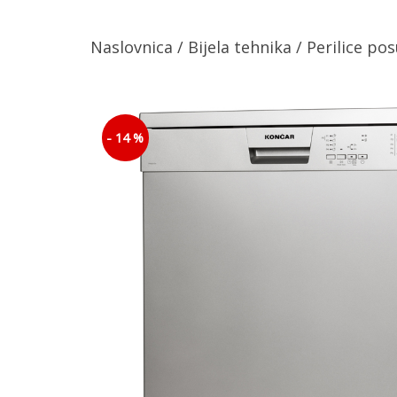
Naslovnica
/
Bijela tehnika
/
Perilice po
- 14 %