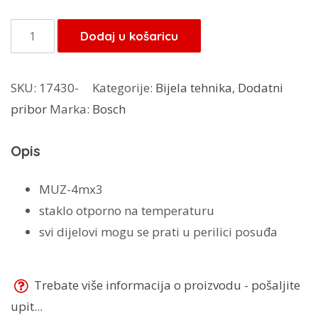
Bosch
Dodaj u košaricu
vrč
za
SKU:
17430-
Kategorije:
Bijela tehnika
,
Dodatni
miješanje
pribor
Marka:
Bosch
za
MUM4
Opis
količina
MUZ-4mx3
staklo otporno na temperaturu
svi dijelovi mogu se prati u perilici posuđa
Trebate više informacija o proizvodu - pošaljite
upit...