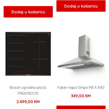
Dodaj u košaricu
Dodaj u košaricu
Bosch ugradna ploča
Faber napa Stripe PB X A90
PXE675DC1E
349,00
KM
2.499,00
KM