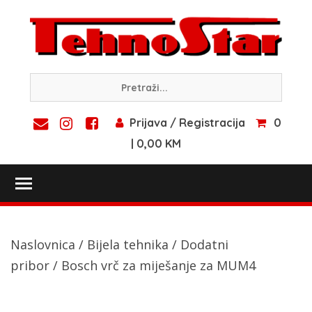
Skip
to
content
Prijava / Registracija
0
| 0,00 KM
Toggle main menu visibility
Naslovnica
/
Bijela tehnika
/
Dodatni
pribor
/ Bosch vrč za miješanje za MUM4