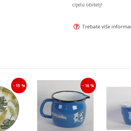
cijelu obitelj!
Trebate više informaci
- 15 %
- 16 %