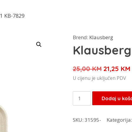
u1 KB-7829
Brend:
Klausberg
Klausberg
Izvorna
25,00
KM
21,25
KM
cijena
U cijenu je uključen PDV
bila
je:
Klausberg
Dodaj u koš
25,00 KM
tava
3u1
SKU:
31595-
Kategorija
KB-
7829