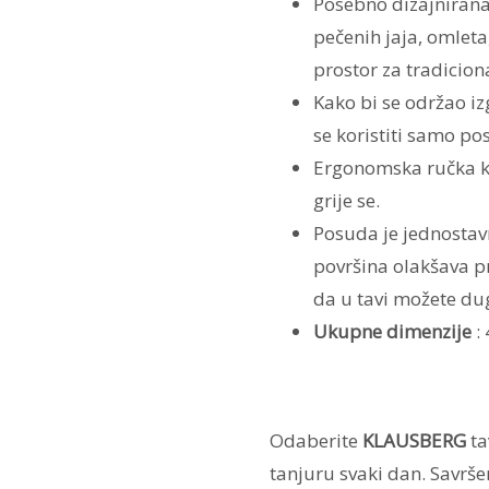
Posebno dizajnirana
pečenih jaja, omleta
prostor za tradicion
Kako bi se održao iz
se koristiti samo po
Ergonomska ručka ko
grije se.
Posuda je jednostavna
površina olakšava p
da u tavi možete dug
Ukupne dimenzije
: 
Odaberite
KLAUSBERG
ta
tanjuru svaki dan. Savrš