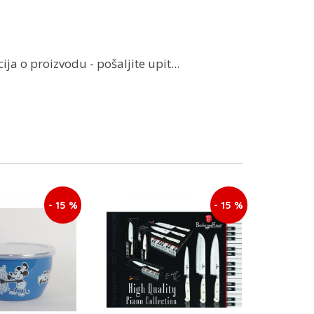
ja o proizvodu - pošaljite upit...
- 15 %
- 15 %