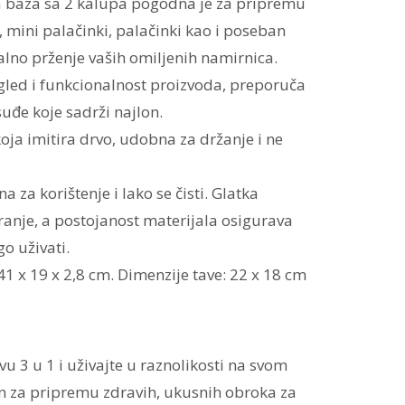
 baza sa 2 kalupa pogodna je za pripremu
, mini palačinki, palačinki kao i poseban
alno prženje vaših omiljenih namirnica.
gled i funkcionalnost proizvoda, preporuča
suđe koje sadrži najlon.
ja imitira drvo, udobna za držanje i ne
 za korištenje i lako se čisti. Glatka
ranje, a postojanost materijala osigurava
o uživati.
41 x 19 x 2,8 cm. Dimenzije tave: 22 x 18 cm
vu 3 u 1 i uživajte u raznolikosti na svom
en za pripremu zdravih, ukusnih obroka za