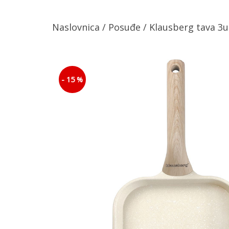
Naslovnica
/
Posuđe
/ Klausberg tava 3
- 15 %