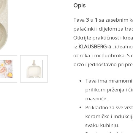
Opis
količina
Tava
3 u 1
sa zasebnim ka
palačinki i dijelom za tra
Otkrijte praktičnost i kr
iz
KLAUSBERG-a
, idealn
obroka i međuobroka. S
brzo i jednostavno pripre
Tava ima mramorni p
prilikom prženja i č
masnoće.
Prikladno za sve vrst
keramičke i indukcij
svaku kuhinju.