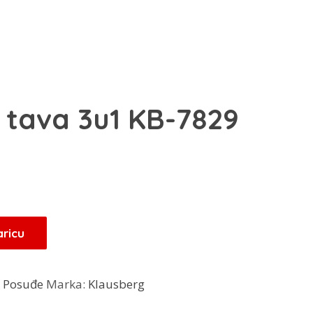
 tava 3u1 KB-7829
Trenutna
cijena
je:
21,25 KM.
aricu
.
:
Posuđe
Marka:
Klausberg