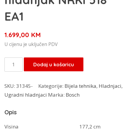
EA1
1.699,00
KM
U cijenu je uključen PDV
Gorenje
Dodaj u košaricu
ugradbeni
hladnjak
SKU:
31345-
Kategorije:
Bijela tehnika
,
Hladnjaci
,
NRKI
Ugradni hladnjaci
Marka:
Bosch
518
EA1
Opis
količina
Visina
177,2 cm