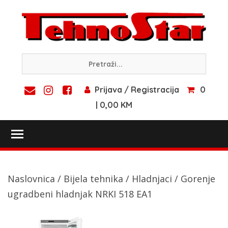
Skip
to
content
Prijava / Registracija
0
| 0,00 KM
Toggle main menu visibility
Naslovnica
/
Bijela tehnika
/
Hladnjaci
/ Gorenje
ugradbeni hladnjak NRKI 518 EA1