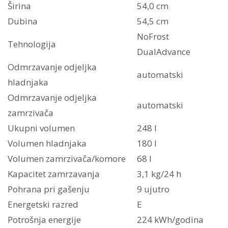
Širina
54,0 cm
Dubina
54,5 cm
NoFrost
Tehnologija
DualAdvance
Odmrzavanje odjeljka
automatski
hladnjaka
Odmrzavanje odjeljka
automatski
zamrzivača
Ukupni volumen
248 l
Volumen hladnjaka
180 l
Volumen zamrzivača/komore
68 l
Kapacitet zamrzavanja
3,1 kg/24 h
Pohrana pri gašenju
9 ujutro
Energetski razred
E
Potrošnja energije
224 kWh/godina