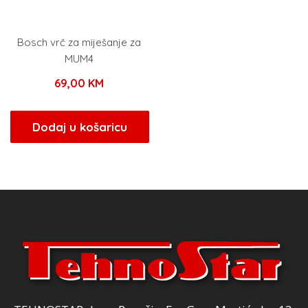
Bosch vrč za miješanje za
MUM4
69,00
KM
Dodaj u košaricu