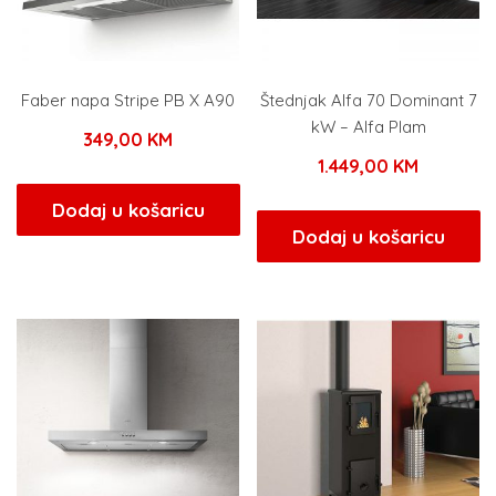
Faber napa Stripe PB X A90
Štednjak Alfa 70 Dominant 7
kW – Alfa Plam
349,00
KM
1.449,00
KM
Dodaj u košaricu
Dodaj u košaricu