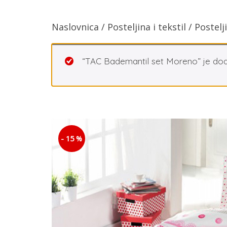
Naslovnica
/
Posteljina i tekstil
/
Postelj
“TAC Bademantil set Moreno” je dod
- 15 %