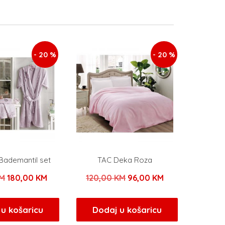
- 20 %
- 20 %
Bademantil set
TAC Deka Roza
Izvorna
Trenutna
Izvorna
Trenutna
M
180,00
KM
120,00
KM
96,00
KM
cijena
cijena
cijena
cijena
bila
je:
bila
je:
u košaricu
Dodaj u košaricu
je:
180,00 KM.
je:
96,00 KM.