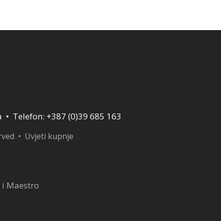
180,00 KM.
120,00 KM.
a • Telefon: +387 (0)39 685 163
erved •
Uvjeti kupnje
 i Maestro