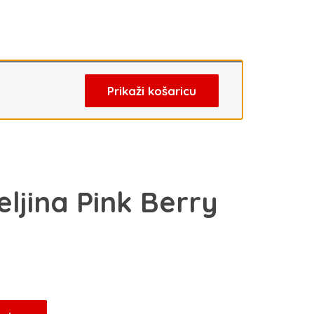
Prikaži košaricu
ljina Pink Berry
Trenutna
cijena
je:
80,75 KM.