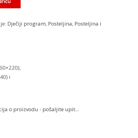
aricu
.
je:
Dječiji program
,
Posteljina
,
Posteljina i
160×220),
40) i
ja o proizvodu - pošaljite upit...