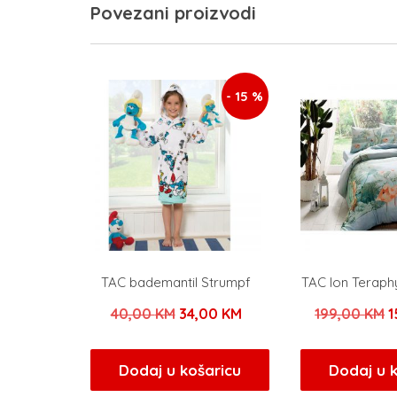
Povezani proizvodi
- 15 %
TAC bademantil Strumpf
TAC Ion Terap
Izvorna
Trenutna
I
40,00
KM
34,00
KM
199,00
KM
1
cijena
cijena
c
bila
je:
b
Dodaj u košaricu
Dodaj u 
je:
34,00 KM.
j