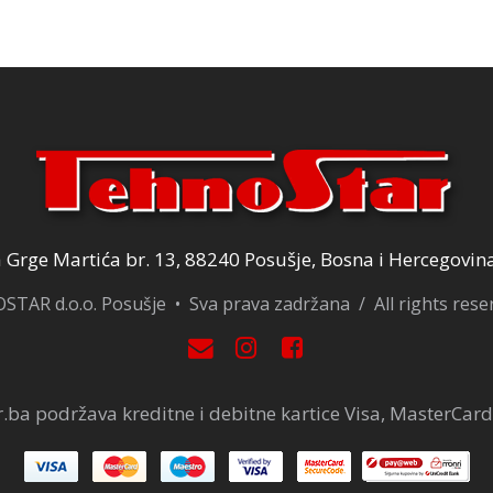
99,00 KM.
120,00 KM.
Grge Martića br. 13, 88240 Posušje, Bosna i Hercegovin
TAR d.o.o. Posušje • Sva prava zadržana / All rights res
.ba podržava kreditne i debitne kartice Visa, MasterCard