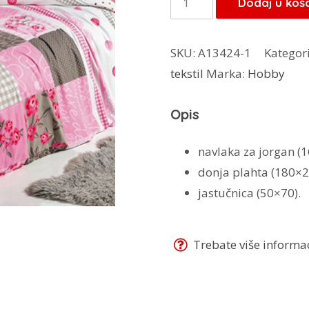
Dodaj u koš
95,00 KM
posteljina
Pink
SKU:
A13424-1
Kategori
Berry
tekstil
Marka:
Hobby
količina
Opis
navlaka za jorgan (
donja plahta (180×2
jastučnica (50×70).
Trebate više informaci