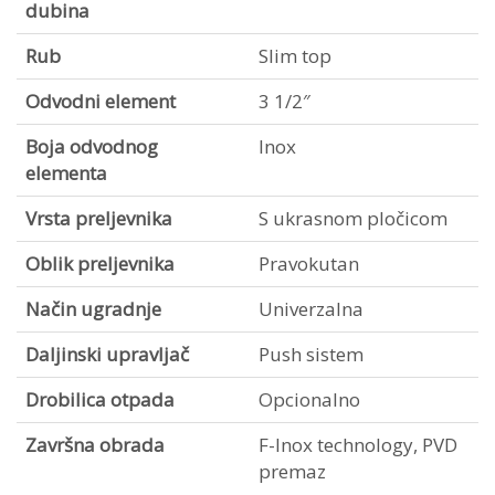
dubina
Rub
Slim top
Odvodni element
3 1/2″
Boja odvodnog
Inox
elementa
Vrsta preljevnika
S ukrasnom pločicom
Oblik preljevnika
Pravokutan
Način ugradnje
Univerzalna
Daljinski upravljač
Push sistem
Drobilica otpada
Opcionalno
Završna obrada
F-Inox technology, PVD
premaz