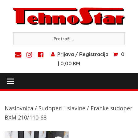
Skip
to
content
Prijava / Registracija
0
| 0,00 KM
Toggle main menu visibility
Naslovnica
/
Sudoperi i slavine
/ Franke sudoper
BXM 210/110-68