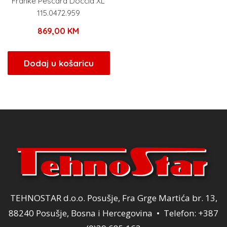
Franke Pescara Doccia XL
115.0472.959
869,00
KM
Dodaj u košaricu
TEHNOSTAR d.o.o. Posušje, Fra Grge Martića br. 13,
88240 Posušje, Bosna i Hercegovina • Telefon: +387