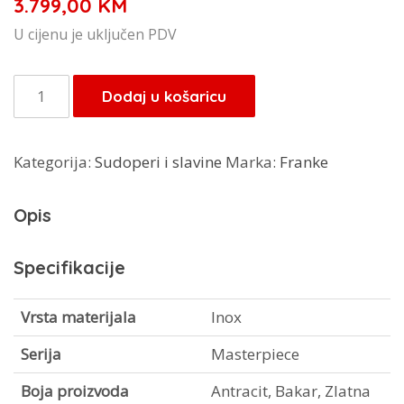
3.799,00
KM
U cijenu je uključen PDV
Franke
Dodaj u košaricu
sudoper
BXM
Kategorija:
Sudoperi i slavine
Marka:
Franke
210/110-
68
Opis
količina
Specifikacije
Vrsta materijala
Inox
Serija
Masterpiece
Boja proizvoda
Antracit, Bakar, Zlatna