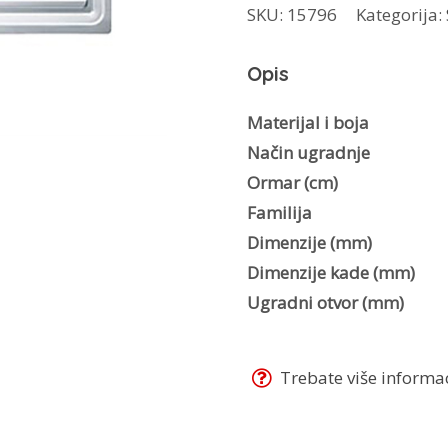
SKU:
15796
Kategorija:
LLX
651
Opis
desni
količina
Materijal i boja
Način ugradnje
Ormar (cm)
Familija
Dimenzije (mm)
Dimenzije kade (mm)
Ugradni otvor (mm)
Trebate više informaci