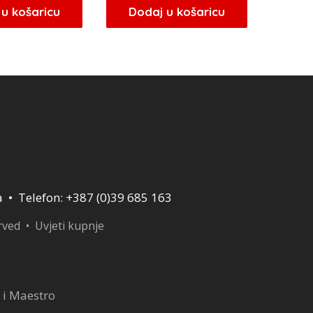
u košaricu
Dodaj u košaricu
a • Telefon: +387 (0)39 685 163
erved •
Uvjeti kupnje
 i Maestro