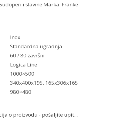
Sudoperi i slavine
Marka:
Franke
Inox
Standardna ugradnja
60 / 80 završni
Logica Line
1000×500
340x400x195, 165x306x165
980×480
ja o proizvodu - pošaljite upit...