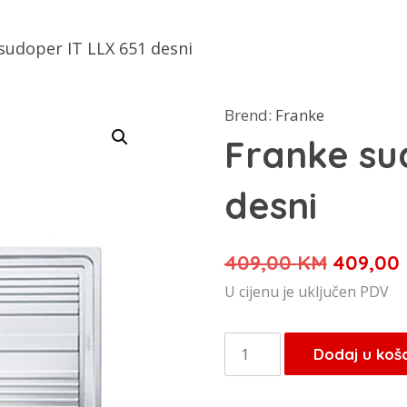
sudoper IT LLX 651 desni
Brend:
Franke
Franke su
desni
Izvorna
409,00
KM
409,00
cijena
U cijenu je uključen PDV
bila
je:
Franke
Dodaj u koš
409,00 
sudoper
IT