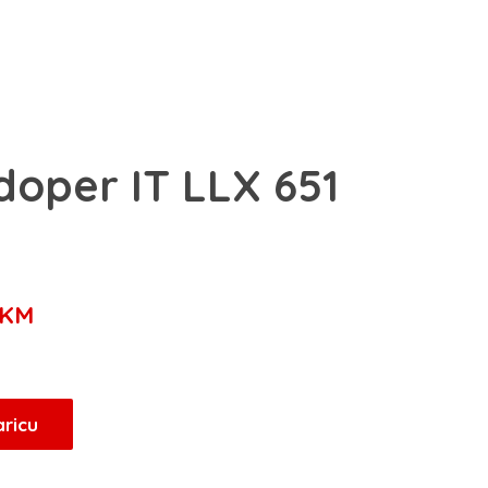
doper IT LLX 651
Trenutna
KM
cijena
je:
409,00 KM.
aricu
KM.