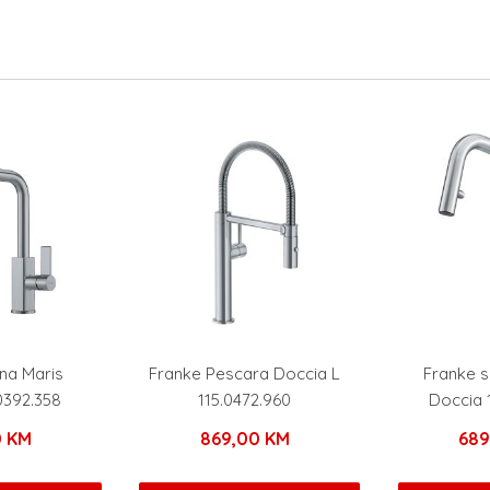
ina Maris
Franke Pescara Doccia L
Franke s
0392.358
115.0472.960
Doccia 
0
KM
869,00
KM
68