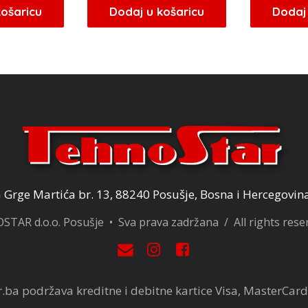
košaricu
Dodaj u košaricu
Dodaj 
Grge Martića br. 13, 88240 Posušje, Bosna i Hercegovin
TAR d.o.o. Posušje • Sva prava zadržana / All rights res
.ba podržava kreditne i debitne kartice Visa, MasterCard