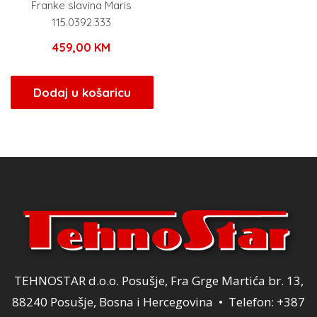
Franke slavina Maris
115.0392.333
459,00
KM
Dodaj u košaricu
TEHNOSTAR d.o.o. Posušje, Fra Grge Martića br. 13,
88240 Posušje, Bosna i Hercegovina • Telefon: +387