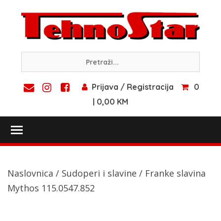
Skip
to
content
Prijava / Registracija
0
| 0,00 KM
Toggle main menu visibility
Naslovnica
/
Sudoperi i slavine
/ Franke slavina
Mythos 115.0547.852