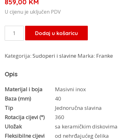
859,00
KM
U cijenu je uključen PDV
Franke
Dodaj u košaricu
slavina
Mythos
Kategorija:
Sudoperi i slavine
Marka:
Franke
115.0547.852
količina
Opis
Materijal i boja
Masivni inox
Baza (mm)
40
Tip
Jednoručna slavina
Rotacija cijevi (°)
360
Uložak
sa keramičkim diskovima
Fleksibilne cijevi
od nehrđajućeg čelika