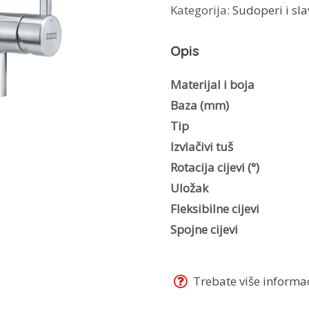
Kategorija:
Sudoperi i sla
Neo
Doccia
Opis
115.0521.438
količina
Materijal i boja
Baza (mm)
Tip
Izvlačivi tuš
Rotacija cijevi (°)
Uložak
Fleksibilne cijevi
Spojne cijevi
Trebate više informaci