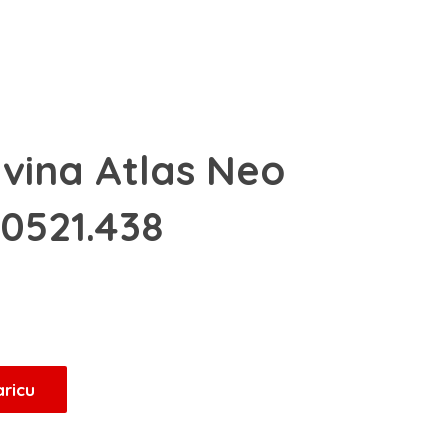
avina Atlas Neo
.0521.438
aricu