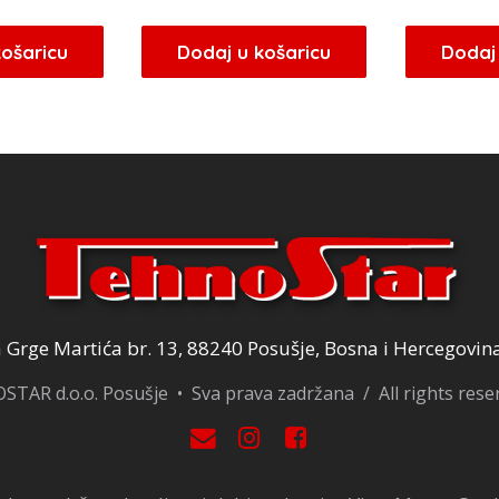
cijena
cijena
bila
je:
košaricu
Dodaj u košaricu
Dodaj 
je:
409,00 KM.
409,00 KM.
Grge Martića br. 13, 88240 Posušje, Bosna i Hercegovin
TAR d.o.o. Posušje • Sva prava zadržana / All rights res