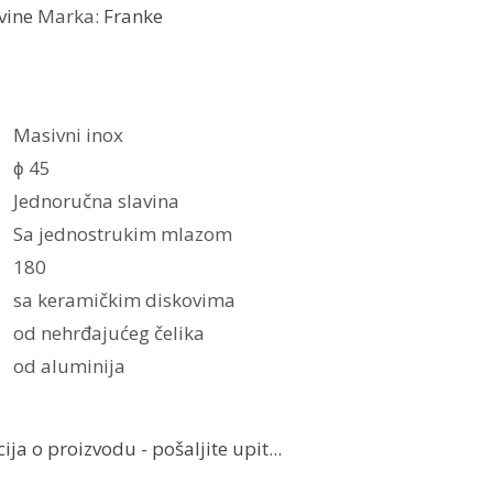
vine
Marka:
Franke
Masivni inox
ϕ 45
Jednoručna slavina
Sa jednostrukim mlazom
180
sa keramičkim diskovima
od nehrđajućeg čelika
od aluminija
ja o proizvodu - pošaljite upit...