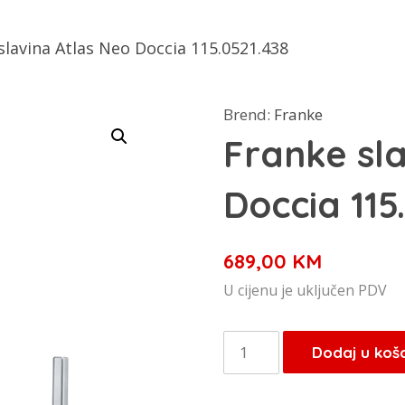
slavina Atlas Neo Doccia 115.0521.438
Brend:
Franke
Franke sl
Doccia 115
689,00
KM
U cijenu je uključen PDV
Franke
Dodaj u koš
slavina
Atlas