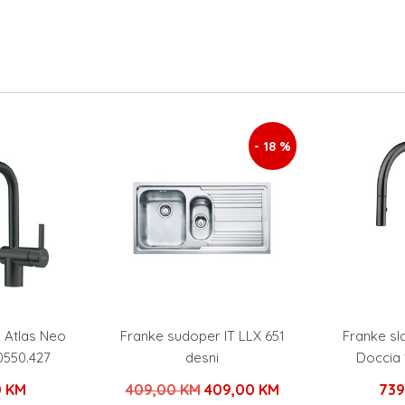
- 18 %
a Atlas Neo
Franke sudoper IT LLX 651
Franke sl
0550.427
desni
Doccia 
Izvorna
Trenutna
0
KM
409,00
KM
409,00
KM
73