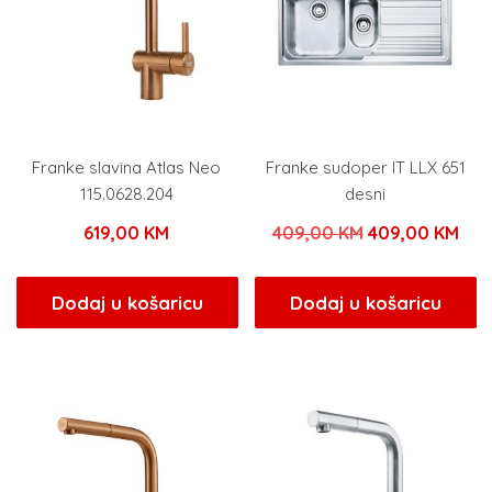
Franke slavina Atlas Neo
Franke sudoper IT LLX 651
115.0628.204
desni
Izvorna
Tre
619,00
KM
409,00
KM
409,00
KM
cijena
cije
bila
je:
Dodaj u košaricu
Dodaj u košaricu
je:
409
409,00 KM.