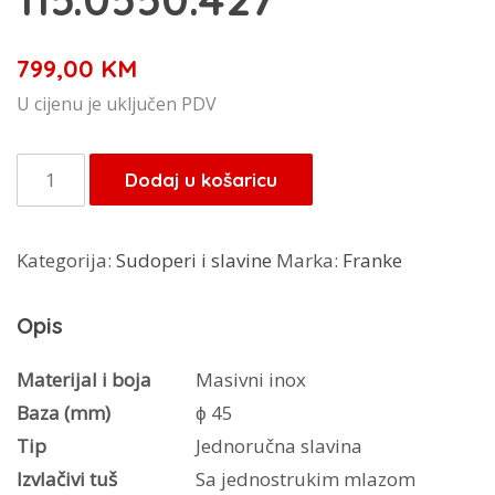
799,00
KM
U cijenu je uključen PDV
Franke
Dodaj u košaricu
slavina
Atlas
Kategorija:
Sudoperi i slavine
Marka:
Franke
Neo
Doccia
Opis
115.0550.427
količina
Materijal i boja
Masivni inox
Baza (mm)
ϕ 45
Tip
Jednoručna slavina
Izvlačivi tuš
Sa jednostrukim mlazom