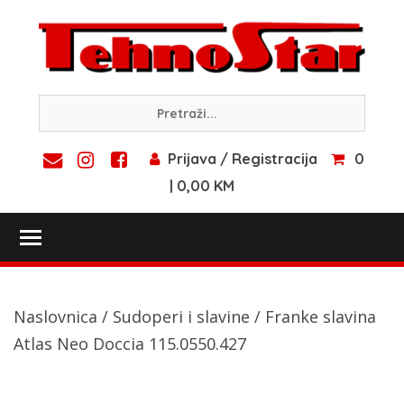
Skip
to
content
Prijava / Registracija
0
| 0,00 KM
Toggle main menu visibility
Naslovnica
/
Sudoperi i slavine
/ Franke slavina
Atlas Neo Doccia 115.0550.427