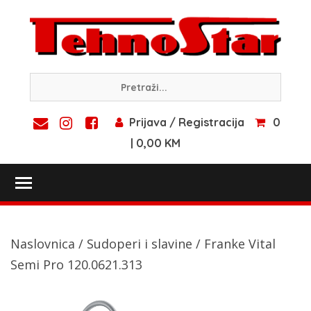
Skip
to
content
Prijava / Registracija
0
| 0,00 KM
Toggle main menu visibility
Naslovnica
/
Sudoperi i slavine
/ Franke Vital
Semi Pro 120.0621.313