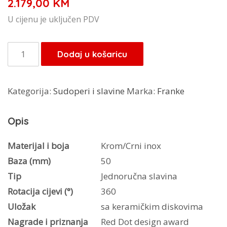
2.179,00
KM
U cijenu je uključen PDV
Franke
Dodaj u košaricu
Vital
Semi
Kategorija:
Sudoperi i slavine
Marka:
Franke
Pro
120.0621.313
Opis
količina
Materijal i boja
Krom/Crni inox
Baza (mm)
50
Tip
Jednoručna slavina
Rotacija cijevi (°)
360
Uložak
sa keramičkim diskovima
Nagrade i priznanja
Red Dot design award