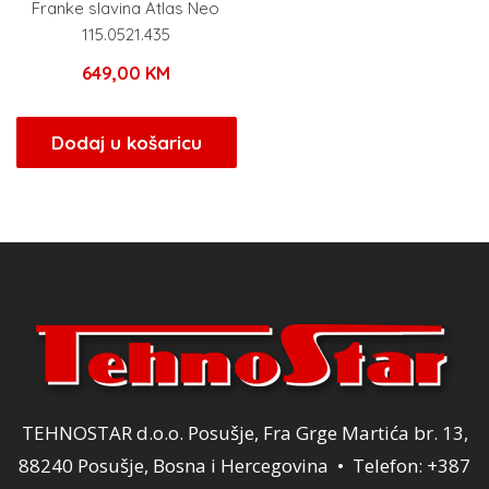
Franke slavina Atlas Neo
115.0521.435
649,00
KM
Dodaj u košaricu
TEHNOSTAR d.o.o. Posušje, Fra Grge Martića br. 13,
88240 Posušje, Bosna i Hercegovina • Telefon: +387