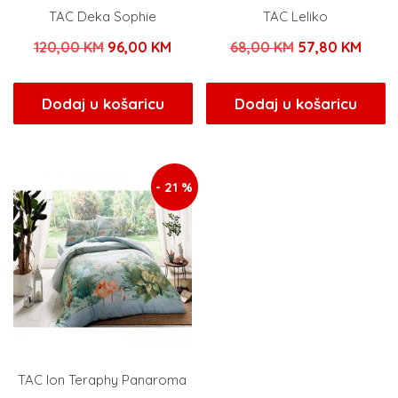
TAC Deka Sophie
TAC Leliko
Izvorna
Trenutna
Izvorna
Tren
120,00
KM
96,00
KM
68,00
KM
57,80
KM
cijena
cijena
cijena
cijen
bila
je:
bila
je:
Dodaj u košaricu
Dodaj u košaricu
je:
96,00 KM.
je:
57,80
120,00 KM.
68,00 KM.
- 21 %
TAC Ion Teraphy Panaroma