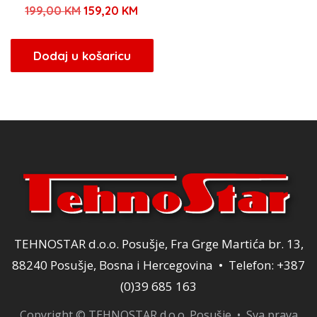
Izvorna
Trenutna
199,00
KM
159,20
KM
cijena
cijena
bila
je:
Dodaj u košaricu
je:
159,20 KM.
199,00 KM.
TEHNOSTAR d.o.o. Posušje, Fra Grge Martića br. 13,
88240 Posušje, Bosna i Hercegovina • Telefon: +387
(0)39 685 163
Copyright © TEHNOSTAR d.o.o. Posušje • Sva prava