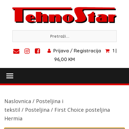
Skip
to
content
Prijava / Registracija
1 |
96,00 KM
Toggle main menu visibility
Naslovnica
/
Posteljina i
tekstil
/
Posteljina
/ First Choice posteljina
Hermia