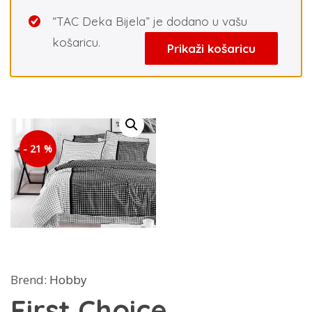
“TAC Deka Bijela” je dodano u vašu
košaricu.
Prikaži košaricu
- 21 %
Brend:
Hobby
First Choice