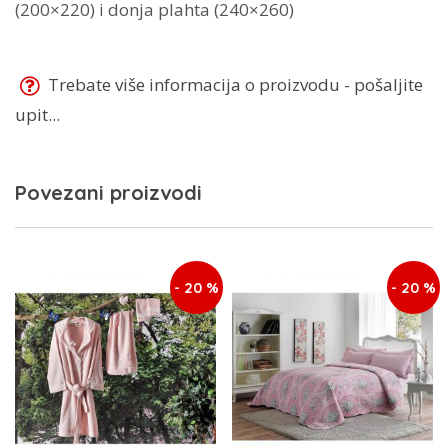
(200×220) i donja plahta (240×260)
Trebate više informacija o proizvodu - pošaljite
upit...
Povezani proizvodi
- 20 %
- 20 %