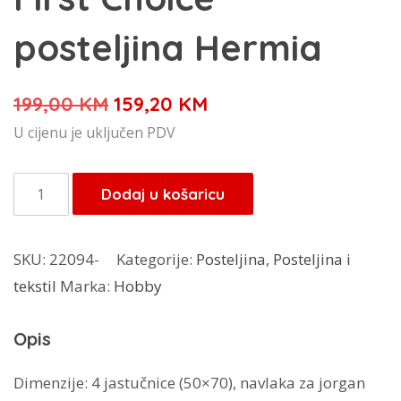
posteljina Hermia
Izvorna
Trenutna
199,00
KM
159,20
KM
cijena
cijena
U cijenu je uključen PDV
bila
je:
je:
159,20 KM.
First
Dodaj u košaricu
199,00 KM.
Choice
posteljina
SKU:
22094-
Kategorije:
Posteljina
,
Posteljina i
Hermia
tekstil
Marka:
Hobby
količina
Opis
Dimenzije: 4 jastučnice (50×70), navlaka za jorgan